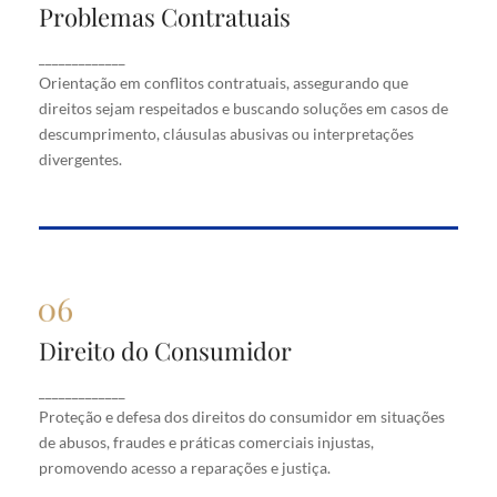
Problemas Contratuais
Problemas Contratuais
Orientação em conflitos contratuais, assegurando
_____________
que direitos sejam respeitados e buscando soluções
Orientação em conflitos contratuais, assegurando que
em casos de descumprimento, cláusulas abusivas
direitos sejam respeitados e buscando soluções em casos de
ou interpretações divergentes.
descumprimento, cláusulas abusivas ou interpretações
divergentes.
Direito do Consumidor
Direito do Consumidor
Proteção e defesa dos direitos do consumidor em
_____________
situações de abusos, fraudes e práticas comerciais
Proteção e defesa dos direitos do consumidor em situações
injustas, promovendo acesso a reparações e justiça.
de abusos, fraudes e práticas comerciais injustas,
promovendo acesso a reparações e justiça.