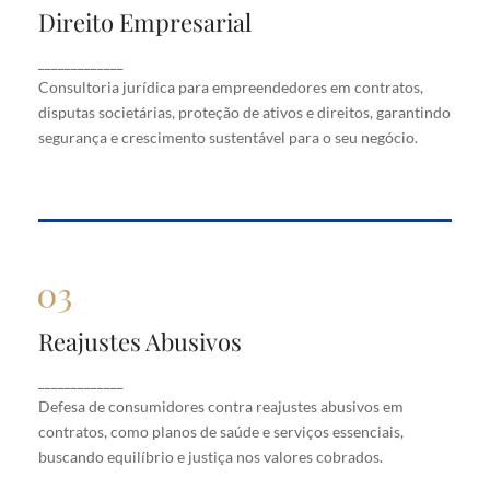
Direito Empresarial
Direito Empresarial
Consultoria jurídica para empreendedores em
_____________
contratos, disputas societárias, proteção de ativos
Consultoria jurídica para empreendedores em contratos,
e direitos, garantindo segurança e crescimento
disputas societárias, proteção de ativos e direitos, garantindo
sustentável para o seu negócio.
segurança e crescimento sustentável para o seu negócio.
Reajustes Abusivos
Reajustes Abusivos
Defesa de consumidores contra reajustes abusivos
_____________
em contratos, como planos de saúde e serviços
Defesa de consumidores contra reajustes abusivos em
essenciais, buscando equilíbrio e justiça nos valores
cobrados.
contratos, como planos de saúde e serviços essenciais,
buscando equilíbrio e justiça nos valores cobrados.