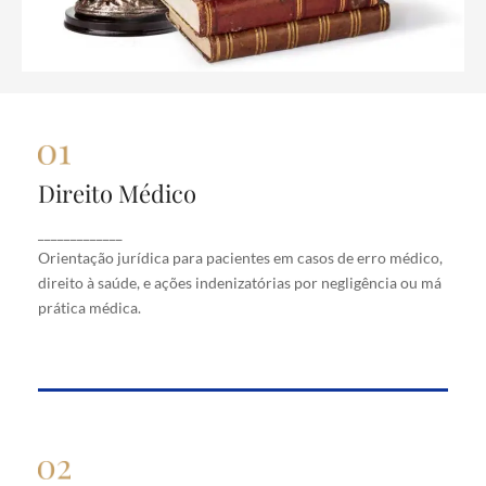
Direito Médico
Direito Médico
Orientação jurídica para pacientes em casos de
_____________
erro médico, direito à saúde, e ações indenizatórias
Orientação jurídica para pacientes em casos de erro médico,
por negligência ou má prática médica.
direito à saúde, e ações indenizatórias por negligência ou má
prática médica.