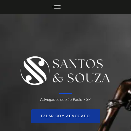
Advogados de São Paulo – SP
FALAR COM ADVOGADO