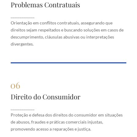
Problemas Contratuais
Problemas Contratuais
Orientação em conflitos contratuais, assegurando
_____________
que direitos sejam respeitados e buscando soluções
Orientação em conflitos contratuais, assegurando que
em casos de descumprimento, cláusulas abusivas
direitos sejam respeitados e buscando soluções em casos de
ou interpretações divergentes.
descumprimento, cláusulas abusivas ou interpretações
divergentes.
Direito do Consumidor
Direito do Consumidor
Proteção e defesa dos direitos do consumidor em
_____________
situações de abusos, fraudes e práticas comerciais
Proteção e defesa dos direitos do consumidor em situações
injustas, promovendo acesso a reparações e justiça.
de abusos, fraudes e práticas comerciais injustas,
promovendo acesso a reparações e justiça.