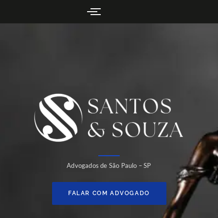
Advogados de São Paulo – SP
FALAR COM ADVOGADO