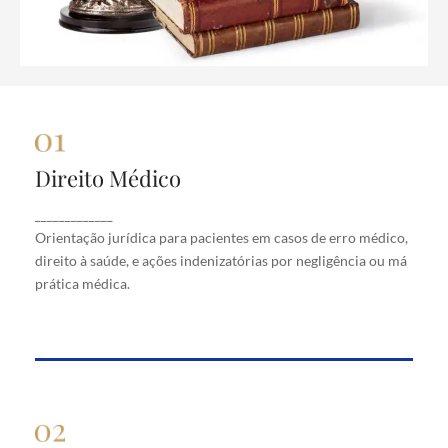
Direito Médico
Direito Médico
Orientação jurídica para pacientes em casos de
_____________
erro médico, direito à saúde, e ações indenizatórias
Orientação jurídica para pacientes em casos de erro médico,
por negligência ou má prática médica.
direito à saúde, e ações indenizatórias por negligência ou má
prática médica.