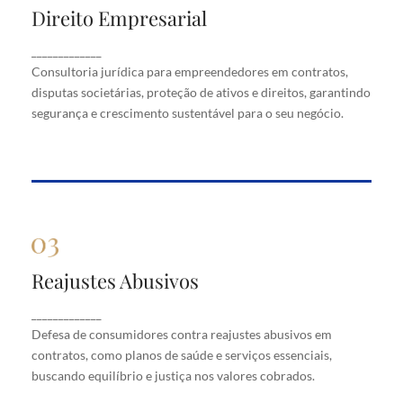
Direito Empresarial
Direito Empresarial
Consultoria jurídica para empreendedores em
_____________
contratos, disputas societárias, proteção de ativos
Consultoria jurídica para empreendedores em contratos,
e direitos, garantindo segurança e crescimento
disputas societárias, proteção de ativos e direitos, garantindo
sustentável para o seu negócio.
segurança e crescimento sustentável para o seu negócio.
Reajustes Abusivos
Reajustes Abusivos
Defesa de consumidores contra reajustes abusivos
_____________
em contratos, como planos de saúde e serviços
Defesa de consumidores contra reajustes abusivos em
essenciais, buscando equilíbrio e justiça nos valores
cobrados.
contratos, como planos de saúde e serviços essenciais,
buscando equilíbrio e justiça nos valores cobrados.