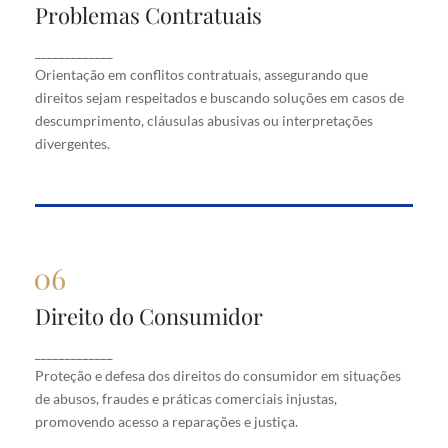
Problemas Contratuais
Problemas Contratuais
Orientação em conflitos contratuais, assegurando
_____________
que direitos sejam respeitados e buscando soluções
Orientação em conflitos contratuais, assegurando que
em casos de descumprimento, cláusulas abusivas
direitos sejam respeitados e buscando soluções em casos de
ou interpretações divergentes.
descumprimento, cláusulas abusivas ou interpretações
divergentes.
Direito do Consumidor
Direito do Consumidor
Proteção e defesa dos direitos do consumidor em
_____________
situações de abusos, fraudes e práticas comerciais
Proteção e defesa dos direitos do consumidor em situações
injustas, promovendo acesso a reparações e justiça.
de abusos, fraudes e práticas comerciais injustas,
promovendo acesso a reparações e justiça.