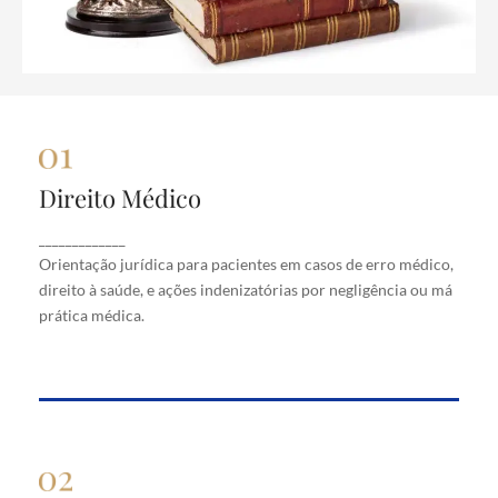
Direito Médico
Direito Médico
Orientação jurídica para pacientes em casos de
_____________
erro médico, direito à saúde, e ações indenizatórias
Orientação jurídica para pacientes em casos de erro médico,
por negligência ou má prática médica.
direito à saúde, e ações indenizatórias por negligência ou má
prática médica.