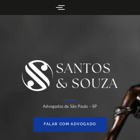
Advogados de São Paulo – SP
FALAR COM ADVOGADO