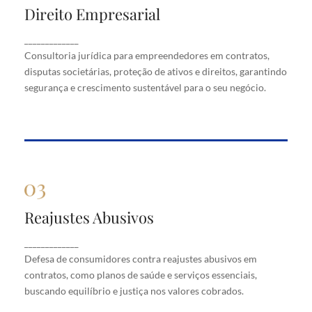
Direito Empresarial
Direito Empresarial
Consultoria jurídica para empreendedores em
_____________
contratos, disputas societárias, proteção de ativos
Consultoria jurídica para empreendedores em contratos,
e direitos, garantindo segurança e crescimento
disputas societárias, proteção de ativos e direitos, garantindo
sustentável para o seu negócio.
segurança e crescimento sustentável para o seu negócio.
Reajustes Abusivos
Reajustes Abusivos
Defesa de consumidores contra reajustes abusivos
_____________
em contratos, como planos de saúde e serviços
Defesa de consumidores contra reajustes abusivos em
essenciais, buscando equilíbrio e justiça nos valores
cobrados.
contratos, como planos de saúde e serviços essenciais,
buscando equilíbrio e justiça nos valores cobrados.