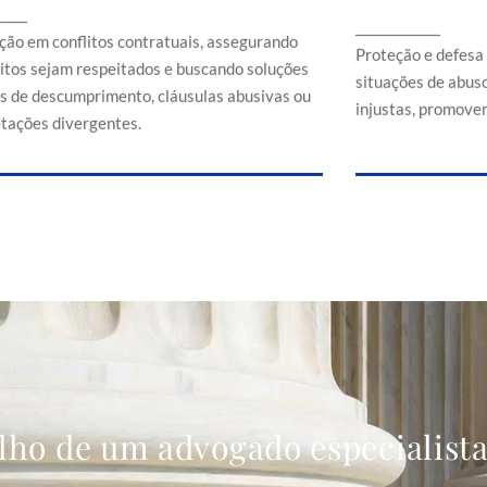
Proteção e d
_____
ssegurando que direitos sejam respeitados e
_____________
em situaçõe
buscando soluções em casos de
ção em conflitos contratuais, assegurando
comerciais
Proteção e defesa
descumprimento, cláusulas abusivas ou
eitos sejam respeitados e buscando soluções
situações de abuso
interpretações divergentes.
s de descumprimento, cláusulas abusivas ou
injustas, promoven
etações divergentes.
lho de um advogado especialist