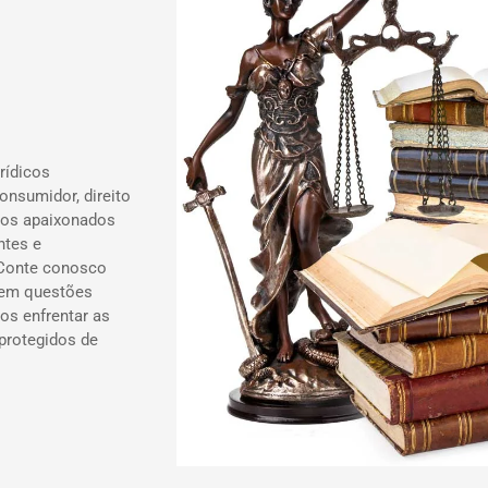
rídicos
onsumidor, direito
ados apaixonados
ntes e
 Conte conosco
 em questões
os enfrentar as
 protegidos de