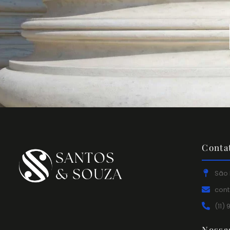
Conta
São 
con
(11)
Nossa