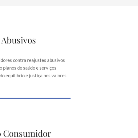
 Abusivos
justes Abusivos
consumidores contra reajustes
ontratos, como planos de saúde e
dores contra reajustes abusivos
senciais, buscando equilíbrio e
o planos de saúde e serviços
iça nos valores cobrados.
o equilíbrio e justiça nos valores
to do Consumidor
do Consumidor