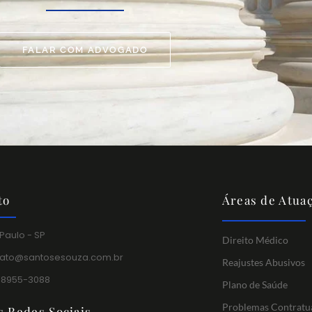
FALAR COM ADVOGADO
to
Áreas de Atua
Paulo - SP
Direito Médico
tato@santosesouza.com.br
Reajustes Abusivos
 98955-3088
Plano de Saúde
Problemas Contratu
s Redes Sociais