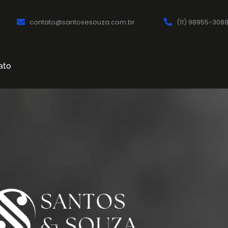
contato@santosesouza.com.br
(11) 98955-308
ato