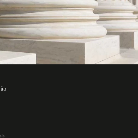
ção
ais