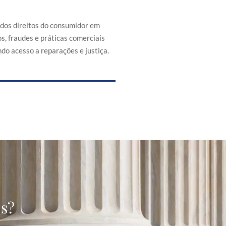
efesa dos direitos do consumidor
s de abusos, fraudes e práticas
 injustas, promovendo acesso a
 dos direitos do consumidor em
reparações e justiça.
s, fraudes e práticas comerciais
do acesso a reparações e justiça.
as?