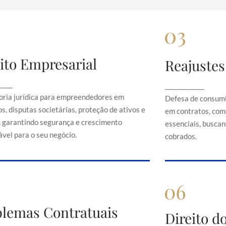
ito Empresarial
Reajustes
Direito Empresarial
Rea
onsultoria jurídica para empreendedores em
Defesa de 
_____
_____________
contratos, disputas societárias, proteção de
abusivos em c
oria jurídica para empreendedores em
Defesa de consumi
ativos e direitos, garantindo segurança e
serviços es
s, disputas societárias, proteção de ativos e
em contratos, com
crescimento sustentável para o seu negócio.
just
s, garantindo segurança e crescimento
essenciais, buscand
vel para o seu negócio.
cobrados.
Problemas Contratuais
blemas Contratuais
Direi
Direito 
Orientação em conflitos contratuais,