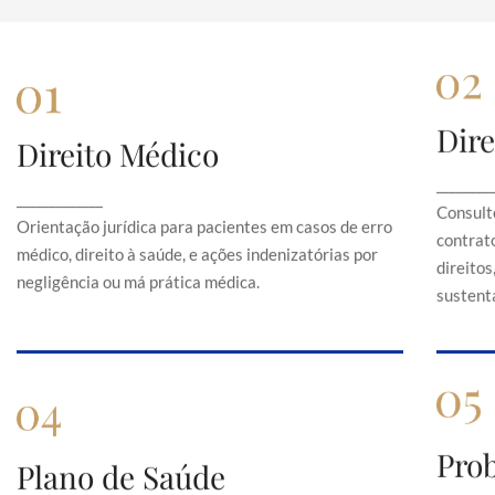
Dire
Direito Médico
Direito Médico
Orientação jurídica para pacientes em casos de
C
________
_____________
erro médico, direito à saúde, e ações
Consult
indenizatórias por negligência ou má prática
Orientação jurídica para pacientes em casos de erro
contrato
médica.
médico, direito à saúde, e ações indenizatórias por
direito
negligência ou má prática médica.
sustentá
Pro
Plano de Saúde
Plano de Saúde