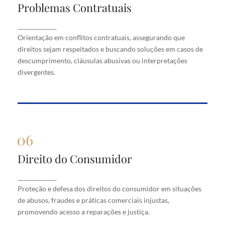
Problemas Contratuais
Problemas Contratuais
Orientação em conflitos contratuais, assegurando
_____________
que direitos sejam respeitados e buscando soluções
Orientação em conflitos contratuais, assegurando que
em casos de descumprimento, cláusulas abusivas
direitos sejam respeitados e buscando soluções em casos de
ou interpretações divergentes.
descumprimento, cláusulas abusivas ou interpretações
divergentes.
Direito do Consumidor
Direito do Consumidor
Proteção e defesa dos direitos do consumidor em
_____________
situações de abusos, fraudes e práticas comerciais
Proteção e defesa dos direitos do consumidor em situações
injustas, promovendo acesso a reparações e justiça.
de abusos, fraudes e práticas comerciais injustas,
promovendo acesso a reparações e justiça.