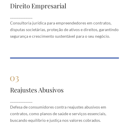
Direito Empresarial
Direito Empresarial
Consultoria jurídica para empreendedores em
_____________
contratos, disputas societárias, proteção de ativos
Consultoria jurídica para empreendedores em contratos,
e direitos, garantindo segurança e crescimento
disputas societárias, proteção de ativos e direitos, garantindo
sustentável para o seu negócio.
segurança e crescimento sustentável para o seu negócio.
Reajustes Abusivos
Reajustes Abusivos
Defesa de consumidores contra reajustes abusivos
_____________
em contratos, como planos de saúde e serviços
Defesa de consumidores contra reajustes abusivos em
essenciais, buscando equilíbrio e justiça nos valores
cobrados.
contratos, como planos de saúde e serviços essenciais,
buscando equilíbrio e justiça nos valores cobrados.