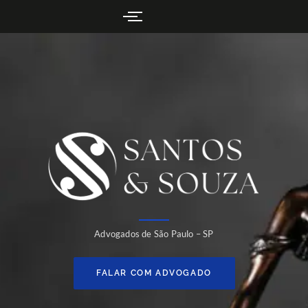
Advogados de São Paulo – SP
FALAR COM ADVOGADO