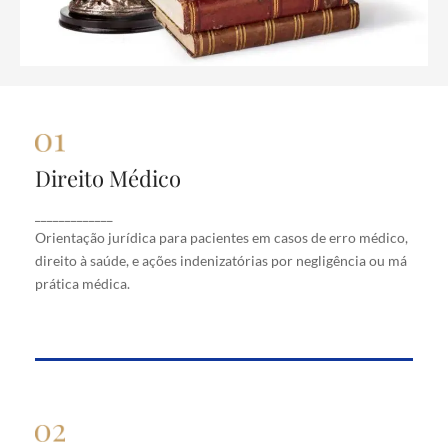
Direito Médico
Direito Médico
Orientação jurídica para pacientes em casos de
_____________
erro médico, direito à saúde, e ações indenizatórias
Orientação jurídica para pacientes em casos de erro médico,
por negligência ou má prática médica.
direito à saúde, e ações indenizatórias por negligência ou má
prática médica.