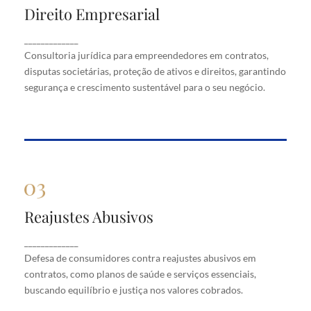
Direito Empresarial
Direito Empresarial
Consultoria jurídica para empreendedores em
_____________
contratos, disputas societárias, proteção de ativos
Consultoria jurídica para empreendedores em contratos,
e direitos, garantindo segurança e crescimento
disputas societárias, proteção de ativos e direitos, garantindo
sustentável para o seu negócio.
segurança e crescimento sustentável para o seu negócio.
Reajustes Abusivos
Reajustes Abusivos
Defesa de consumidores contra reajustes abusivos
_____________
em contratos, como planos de saúde e serviços
Defesa de consumidores contra reajustes abusivos em
essenciais, buscando equilíbrio e justiça nos valores
cobrados.
contratos, como planos de saúde e serviços essenciais,
buscando equilíbrio e justiça nos valores cobrados.