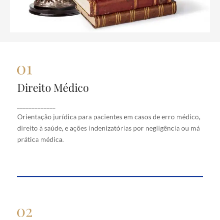
Direito Médico
Direito Médico
Orientação jurídica para pacientes em casos de
_____________
erro médico, direito à saúde, e ações indenizatórias
Orientação jurídica para pacientes em casos de erro médico,
por negligência ou má prática médica.
direito à saúde, e ações indenizatórias por negligência ou má
prática médica.