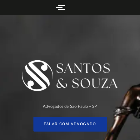
Advogados de São Paulo – SP
FALAR COM ADVOGADO