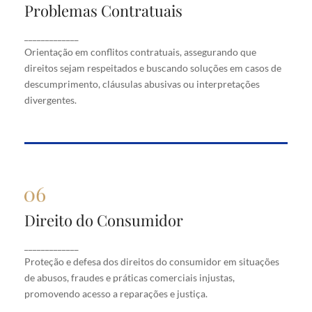
Problemas Contratuais
Problemas Contratuais
Orientação em conflitos contratuais, assegurando
_____________
que direitos sejam respeitados e buscando soluções
Orientação em conflitos contratuais, assegurando que
em casos de descumprimento, cláusulas abusivas
direitos sejam respeitados e buscando soluções em casos de
ou interpretações divergentes.
descumprimento, cláusulas abusivas ou interpretações
divergentes.
Direito do Consumidor
Direito do Consumidor
Proteção e defesa dos direitos do consumidor em
_____________
situações de abusos, fraudes e práticas comerciais
Proteção e defesa dos direitos do consumidor em situações
injustas, promovendo acesso a reparações e justiça.
de abusos, fraudes e práticas comerciais injustas,
promovendo acesso a reparações e justiça.