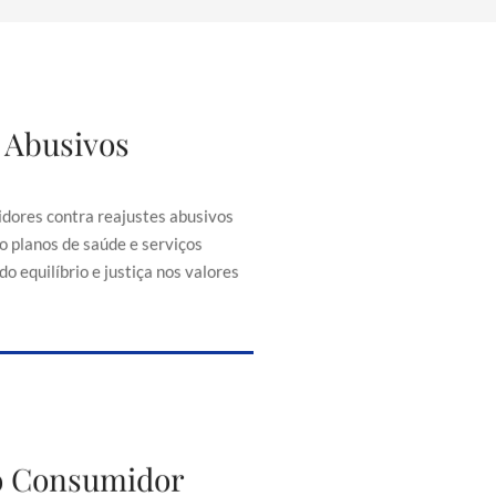
 Abusivos
justes Abusivos
consumidores contra reajustes
ontratos, como planos de saúde e
dores contra reajustes abusivos
senciais, buscando equilíbrio e
o planos de saúde e serviços
iça nos valores cobrados.
o equilíbrio e justiça nos valores
to do Consumidor
do Consumidor