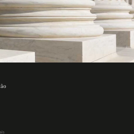
ção
ais