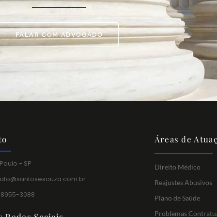
FALAR COM ADVOGADO
to
Áreas de Atua
Paulo - SP
Direito Médico
tato@santosesouza.com.br
Reajustes Abusivos
 98955-3088
Plano de Saúde
Problemas Contratu
s Redes Sociais