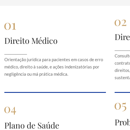
Dire
Direito Médico
Direito Médico
Orientação jurídica para pacientes em casos de
C
________
_____________
erro médico, direito à saúde, e ações
Consult
indenizatórias por negligência ou má prática
Orientação jurídica para pacientes em casos de erro
contrato
médica.
médico, direito à saúde, e ações indenizatórias por
direito
negligência ou má prática médica.
sustentá
Pro
Plano de Saúde
Plano de Saúde