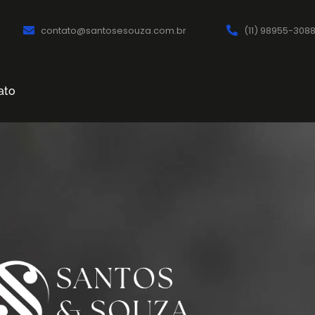
contato@santosesouza.com.br
(11) 98955-308
ato