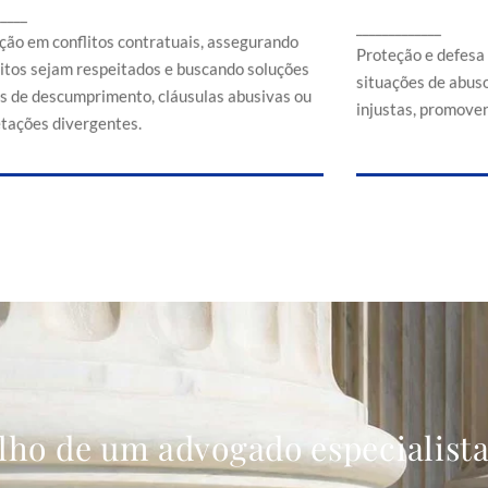
Proteção e d
_____
ssegurando que direitos sejam respeitados e
_____________
em situaçõe
buscando soluções em casos de
ção em conflitos contratuais, assegurando
comerciais
Proteção e defesa
descumprimento, cláusulas abusivas ou
eitos sejam respeitados e buscando soluções
situações de abuso
interpretações divergentes.
s de descumprimento, cláusulas abusivas ou
injustas, promoven
etações divergentes.
lho de um advogado especialist