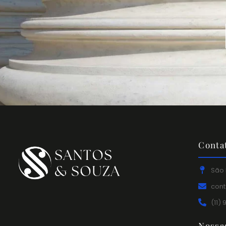
Conta
São 
con
(11)
Nossa