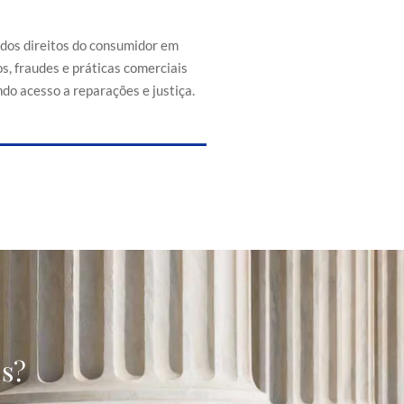
efesa dos direitos do consumidor
s de abusos, fraudes e práticas
 injustas, promovendo acesso a
 dos direitos do consumidor em
reparações e justiça.
s, fraudes e práticas comerciais
do acesso a reparações e justiça.
as?