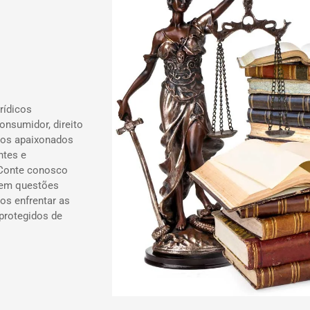
rídicos
onsumidor, direito
ados apaixonados
ntes e
 Conte conosco
 em questões
os enfrentar as
 protegidos de