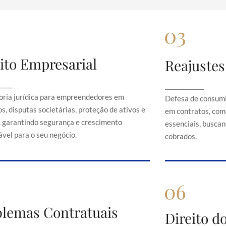
ito Empresarial
Reajustes
Direito Empresarial
Rea
onsultoria jurídica para empreendedores em
Defesa de 
_____
_____________
contratos, disputas societárias, proteção de
abusivos em c
oria jurídica para empreendedores em
Defesa de consumi
ativos e direitos, garantindo segurança e
serviços es
s, disputas societárias, proteção de ativos e
em contratos, com
crescimento sustentável para o seu negócio.
just
s, garantindo segurança e crescimento
essenciais, buscand
vel para o seu negócio.
cobrados.
Problemas Contratuais
blemas Contratuais
Direi
Direito 
Orientação em conflitos contratuais,