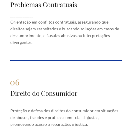
Problemas Contratuais
Problemas Contratuais
Orientação em conflitos contratuais, assegurando
_____________
que direitos sejam respeitados e buscando soluções
Orientação em conflitos contratuais, assegurando que
em casos de descumprimento, cláusulas abusivas
direitos sejam respeitados e buscando soluções em casos de
ou interpretações divergentes.
descumprimento, cláusulas abusivas ou interpretações
divergentes.
Direito do Consumidor
Direito do Consumidor
Proteção e defesa dos direitos do consumidor em
_____________
situações de abusos, fraudes e práticas comerciais
Proteção e defesa dos direitos do consumidor em situações
injustas, promovendo acesso a reparações e justiça.
de abusos, fraudes e práticas comerciais injustas,
promovendo acesso a reparações e justiça.