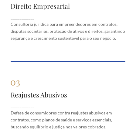
Direito Empresarial
Direito Empresarial
Consultoria jurídica para empreendedores em
_____________
contratos, disputas societárias, proteção de ativos
Consultoria jurídica para empreendedores em contratos,
e direitos, garantindo segurança e crescimento
disputas societárias, proteção de ativos e direitos, garantindo
sustentável para o seu negócio.
segurança e crescimento sustentável para o seu negócio.
Reajustes Abusivos
Reajustes Abusivos
Defesa de consumidores contra reajustes abusivos
_____________
em contratos, como planos de saúde e serviços
Defesa de consumidores contra reajustes abusivos em
essenciais, buscando equilíbrio e justiça nos valores
cobrados.
contratos, como planos de saúde e serviços essenciais,
buscando equilíbrio e justiça nos valores cobrados.