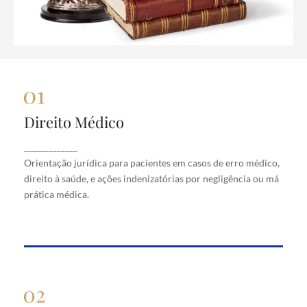
Direito Médico
Direito Médico
Orientação jurídica para pacientes em casos de
_____________
erro médico, direito à saúde, e ações indenizatórias
Orientação jurídica para pacientes em casos de erro médico,
por negligência ou má prática médica.
direito à saúde, e ações indenizatórias por negligência ou má
prática médica.