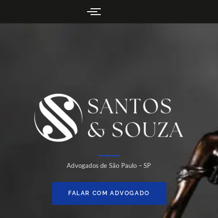
Advogados de São Paulo – SP
FALAR COM ADVOGADO