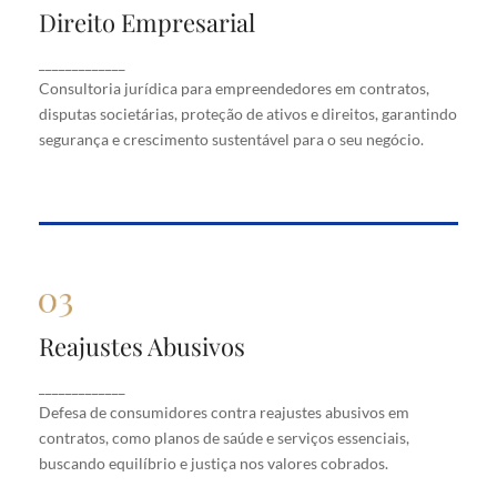
Direito Empresarial
Direito Empresarial
Consultoria jurídica para empreendedores em
_____________
contratos, disputas societárias, proteção de ativos
Consultoria jurídica para empreendedores em contratos,
e direitos, garantindo segurança e crescimento
disputas societárias, proteção de ativos e direitos, garantindo
sustentável para o seu negócio.
segurança e crescimento sustentável para o seu negócio.
Reajustes Abusivos
Reajustes Abusivos
Defesa de consumidores contra reajustes abusivos
_____________
em contratos, como planos de saúde e serviços
Defesa de consumidores contra reajustes abusivos em
essenciais, buscando equilíbrio e justiça nos valores
cobrados.
contratos, como planos de saúde e serviços essenciais,
buscando equilíbrio e justiça nos valores cobrados.