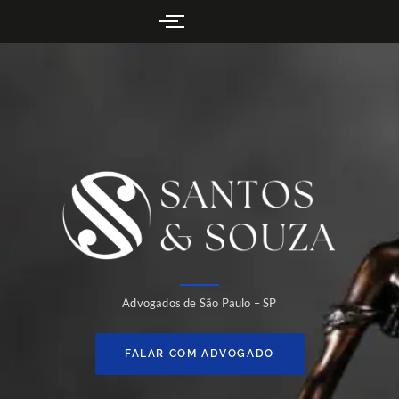
Advogados de São Paulo – SP
FALAR COM ADVOGADO