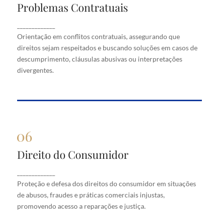
Problemas Contratuais
Problemas Contratuais
Orientação em conflitos contratuais, assegurando
_____________
que direitos sejam respeitados e buscando soluções
Orientação em conflitos contratuais, assegurando que
em casos de descumprimento, cláusulas abusivas
direitos sejam respeitados e buscando soluções em casos de
ou interpretações divergentes.
descumprimento, cláusulas abusivas ou interpretações
divergentes.
Direito do Consumidor
Direito do Consumidor
Proteção e defesa dos direitos do consumidor em
_____________
situações de abusos, fraudes e práticas comerciais
Proteção e defesa dos direitos do consumidor em situações
injustas, promovendo acesso a reparações e justiça.
de abusos, fraudes e práticas comerciais injustas,
promovendo acesso a reparações e justiça.