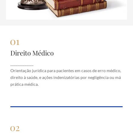
Direito Médico
Direito Médico
Orientação jurídica para pacientes em casos de
_____________
erro médico, direito à saúde, e ações indenizatórias
Orientação jurídica para pacientes em casos de erro médico,
por negligência ou má prática médica.
direito à saúde, e ações indenizatórias por negligência ou má
prática médica.