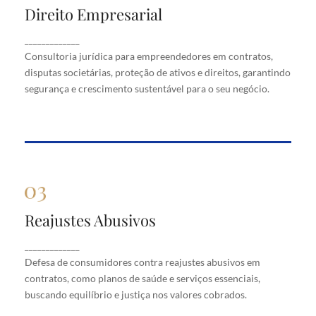
Direito Empresarial
Direito Empresarial
Consultoria jurídica para empreendedores em
_____________
contratos, disputas societárias, proteção de ativos
Consultoria jurídica para empreendedores em contratos,
e direitos, garantindo segurança e crescimento
disputas societárias, proteção de ativos e direitos, garantindo
sustentável para o seu negócio.
segurança e crescimento sustentável para o seu negócio.
Reajustes Abusivos
Reajustes Abusivos
Defesa de consumidores contra reajustes abusivos
_____________
em contratos, como planos de saúde e serviços
Defesa de consumidores contra reajustes abusivos em
essenciais, buscando equilíbrio e justiça nos valores
cobrados.
contratos, como planos de saúde e serviços essenciais,
buscando equilíbrio e justiça nos valores cobrados.