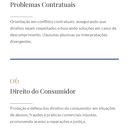
Problemas Contratuais
Problemas Contratuais
Orientação em conflitos contratuais, assegurando
_____________
que direitos sejam respeitados e buscando soluções
Orientação em conflitos contratuais, assegurando que
em casos de descumprimento, cláusulas abusivas
direitos sejam respeitados e buscando soluções em casos de
ou interpretações divergentes.
descumprimento, cláusulas abusivas ou interpretações
divergentes.
Direito do Consumidor
Direito do Consumidor
Proteção e defesa dos direitos do consumidor em
_____________
situações de abusos, fraudes e práticas comerciais
Proteção e defesa dos direitos do consumidor em situações
injustas, promovendo acesso a reparações e justiça.
de abusos, fraudes e práticas comerciais injustas,
promovendo acesso a reparações e justiça.