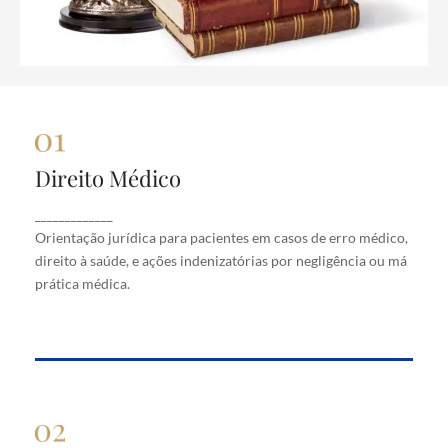
Direito Médico
Direito Médico
Orientação jurídica para pacientes em casos de
_____________
erro médico, direito à saúde, e ações indenizatórias
Orientação jurídica para pacientes em casos de erro médico,
por negligência ou má prática médica.
direito à saúde, e ações indenizatórias por negligência ou má
prática médica.