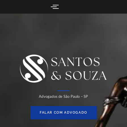
Advogados de São Paulo – SP
FALAR COM ADVOGADO