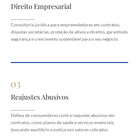
Direito Empresarial
Direito Empresarial
Consultoria jurídica para empreendedores em
_____________
contratos, disputas societárias, proteção de ativos
Consultoria jurídica para empreendedores em contratos,
e direitos, garantindo segurança e crescimento
disputas societárias, proteção de ativos e direitos, garantindo
sustentável para o seu negócio.
segurança e crescimento sustentável para o seu negócio.
Reajustes Abusivos
Reajustes Abusivos
Defesa de consumidores contra reajustes abusivos
_____________
em contratos, como planos de saúde e serviços
Defesa de consumidores contra reajustes abusivos em
essenciais, buscando equilíbrio e justiça nos valores
cobrados.
contratos, como planos de saúde e serviços essenciais,
buscando equilíbrio e justiça nos valores cobrados.