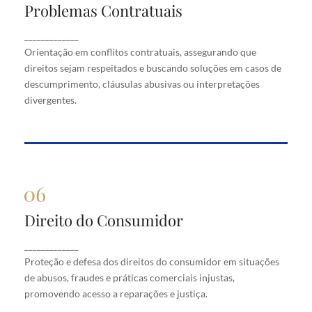
Problemas Contratuais
Problemas Contratuais
Orientação em conflitos contratuais, assegurando
_____________
que direitos sejam respeitados e buscando soluções
Orientação em conflitos contratuais, assegurando que
em casos de descumprimento, cláusulas abusivas
direitos sejam respeitados e buscando soluções em casos de
ou interpretações divergentes.
descumprimento, cláusulas abusivas ou interpretações
divergentes.
Direito do Consumidor
Direito do Consumidor
Proteção e defesa dos direitos do consumidor em
_____________
situações de abusos, fraudes e práticas comerciais
Proteção e defesa dos direitos do consumidor em situações
injustas, promovendo acesso a reparações e justiça.
de abusos, fraudes e práticas comerciais injustas,
promovendo acesso a reparações e justiça.