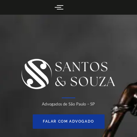
Advogados de São Paulo – SP
FALAR COM ADVOGADO