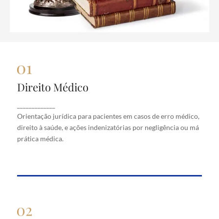
Direito Médico
Direito Médico
Orientação jurídica para pacientes em casos de
_____________
erro médico, direito à saúde, e ações indenizatórias
Orientação jurídica para pacientes em casos de erro médico,
por negligência ou má prática médica.
direito à saúde, e ações indenizatórias por negligência ou má
prática médica.