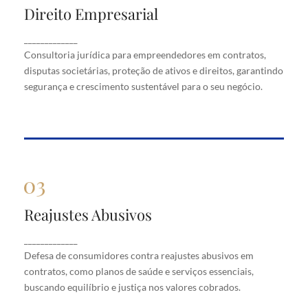
Direito Empresarial
Direito Empresarial
Consultoria jurídica para empreendedores em
_____________
contratos, disputas societárias, proteção de ativos
Consultoria jurídica para empreendedores em contratos,
e direitos, garantindo segurança e crescimento
disputas societárias, proteção de ativos e direitos, garantindo
sustentável para o seu negócio.
segurança e crescimento sustentável para o seu negócio.
Reajustes Abusivos
Reajustes Abusivos
Defesa de consumidores contra reajustes abusivos
_____________
em contratos, como planos de saúde e serviços
Defesa de consumidores contra reajustes abusivos em
essenciais, buscando equilíbrio e justiça nos valores
cobrados.
contratos, como planos de saúde e serviços essenciais,
buscando equilíbrio e justiça nos valores cobrados.