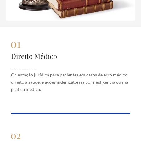
Direito Médico
Direito Médico
Orientação jurídica para pacientes em casos de
_____________
erro médico, direito à saúde, e ações indenizatórias
Orientação jurídica para pacientes em casos de erro médico,
por negligência ou má prática médica.
direito à saúde, e ações indenizatórias por negligência ou má
prática médica.