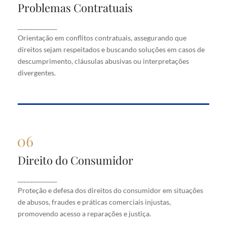
Problemas Contratuais
Problemas Contratuais
Orientação em conflitos contratuais, assegurando
_____________
que direitos sejam respeitados e buscando soluções
Orientação em conflitos contratuais, assegurando que
em casos de descumprimento, cláusulas abusivas
direitos sejam respeitados e buscando soluções em casos de
ou interpretações divergentes.
descumprimento, cláusulas abusivas ou interpretações
divergentes.
Direito do Consumidor
Direito do Consumidor
Proteção e defesa dos direitos do consumidor em
_____________
situações de abusos, fraudes e práticas comerciais
Proteção e defesa dos direitos do consumidor em situações
injustas, promovendo acesso a reparações e justiça.
de abusos, fraudes e práticas comerciais injustas,
promovendo acesso a reparações e justiça.