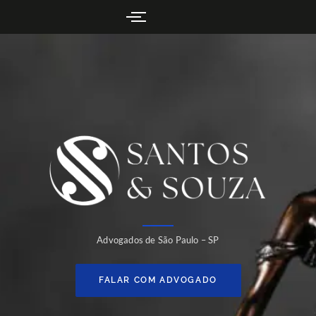
Advogados de São Paulo – SP
FALAR COM ADVOGADO