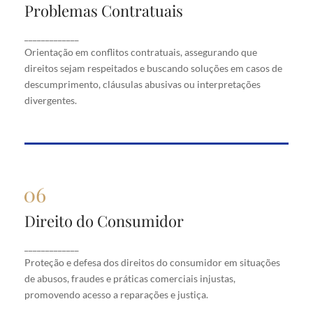
Problemas Contratuais
Problemas Contratuais
Orientação em conflitos contratuais, assegurando
_____________
que direitos sejam respeitados e buscando soluções
Orientação em conflitos contratuais, assegurando que
em casos de descumprimento, cláusulas abusivas
direitos sejam respeitados e buscando soluções em casos de
ou interpretações divergentes.
descumprimento, cláusulas abusivas ou interpretações
divergentes.
Direito do Consumidor
Direito do Consumidor
Proteção e defesa dos direitos do consumidor em
_____________
situações de abusos, fraudes e práticas comerciais
Proteção e defesa dos direitos do consumidor em situações
injustas, promovendo acesso a reparações e justiça.
de abusos, fraudes e práticas comerciais injustas,
promovendo acesso a reparações e justiça.