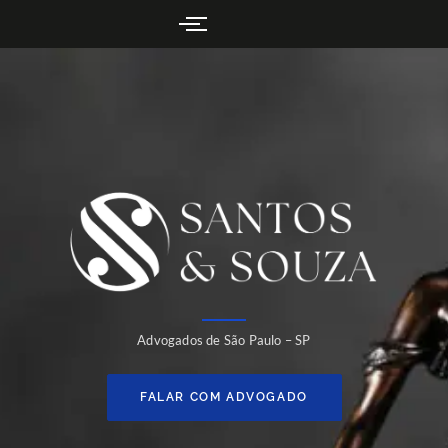
Advogados de São Paulo – SP
FALAR COM ADVOGADO