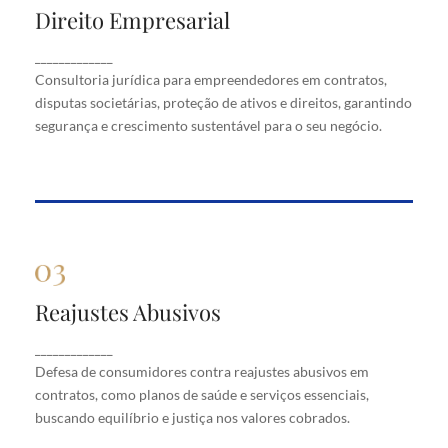
Direito Empresarial
Direito Empresarial
Consultoria jurídica para empreendedores em
_____________
contratos, disputas societárias, proteção de ativos
Consultoria jurídica para empreendedores em contratos,
e direitos, garantindo segurança e crescimento
disputas societárias, proteção de ativos e direitos, garantindo
sustentável para o seu negócio.
segurança e crescimento sustentável para o seu negócio.
Reajustes Abusivos
Reajustes Abusivos
Defesa de consumidores contra reajustes abusivos
_____________
em contratos, como planos de saúde e serviços
Defesa de consumidores contra reajustes abusivos em
essenciais, buscando equilíbrio e justiça nos valores
cobrados.
contratos, como planos de saúde e serviços essenciais,
buscando equilíbrio e justiça nos valores cobrados.