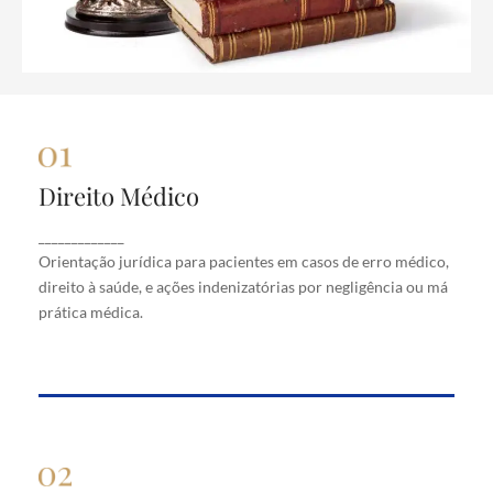
Direito Médico
Direito Médico
Orientação jurídica para pacientes em casos de
_____________
erro médico, direito à saúde, e ações indenizatórias
Orientação jurídica para pacientes em casos de erro médico,
por negligência ou má prática médica.
direito à saúde, e ações indenizatórias por negligência ou má
prática médica.