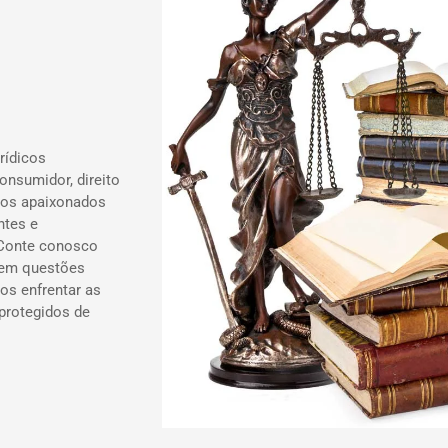
rídicos
onsumidor, direito
ados apaixonados
ntes e
 Conte conosco
 em questões
os enfrentar as
 protegidos de