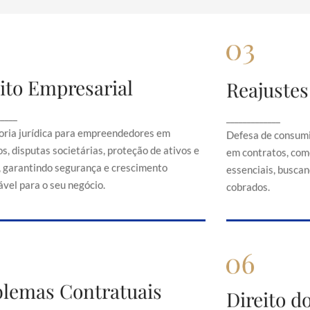
ito Empresarial
Reajustes
Direito Empresarial
Rea
onsultoria jurídica para empreendedores em
Defesa de 
_____
_____________
contratos, disputas societárias, proteção de
abusivos em c
oria jurídica para empreendedores em
Defesa de consumi
ativos e direitos, garantindo segurança e
serviços es
s, disputas societárias, proteção de ativos e
em contratos, com
crescimento sustentável para o seu negócio.
just
s, garantindo segurança e crescimento
essenciais, buscand
vel para o seu negócio.
cobrados.
Problemas Contratuais
blemas Contratuais
Direi
Direito 
Orientação em conflitos contratuais,