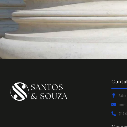
Conta
São 
con
(11)
Nossa