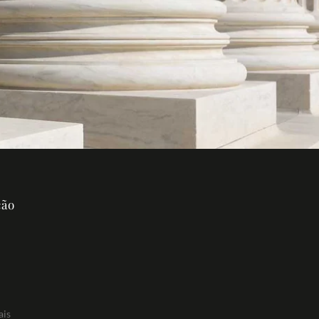
ção
ais