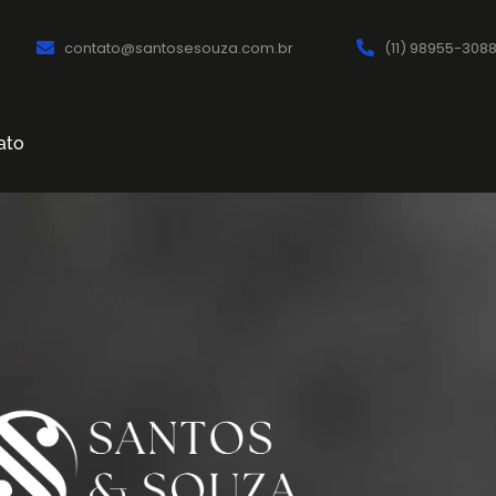
contato@santosesouza.com.br
(11) 98955-308
ato