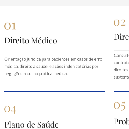
Dire
Direito Médico
Direito Médico
Orientação jurídica para pacientes em casos de
C
________
_____________
erro médico, direito à saúde, e ações
Consult
indenizatórias por negligência ou má prática
Orientação jurídica para pacientes em casos de erro
contrato
médica.
médico, direito à saúde, e ações indenizatórias por
direito
negligência ou má prática médica.
sustentá
Pro
Plano de Saúde
Plano de Saúde