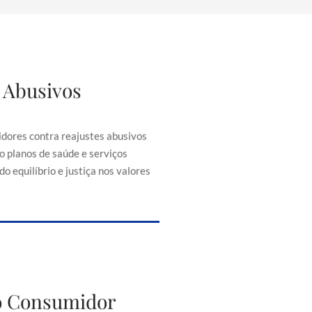
 Abusivos
justes Abusivos
consumidores contra reajustes
ontratos, como planos de saúde e
dores contra reajustes abusivos
senciais, buscando equilíbrio e
o planos de saúde e serviços
iça nos valores cobrados.
o equilíbrio e justiça nos valores
to do Consumidor
do Consumidor