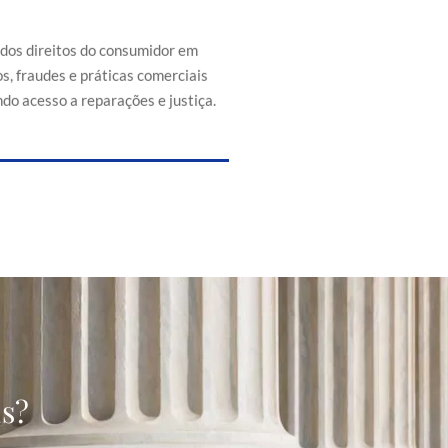
efesa dos direitos do consumidor
s de abusos, fraudes e práticas
 injustas, promovendo acesso a
 dos direitos do consumidor em
reparações e justiça.
s, fraudes e práticas comerciais
do acesso a reparações e justiça.
as?