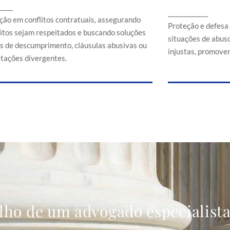
Proteção e d
_____
ssegurando que direitos sejam respeitados e
_____________
em situaçõe
buscando soluções em casos de
ção em conflitos contratuais, assegurando
comerciais
Proteção e defesa
descumprimento, cláusulas abusivas ou
eitos sejam respeitados e buscando soluções
situações de abuso
interpretações divergentes.
s de descumprimento, cláusulas abusivas ou
injustas, promoven
etações divergentes.
lho de um advogado especialist