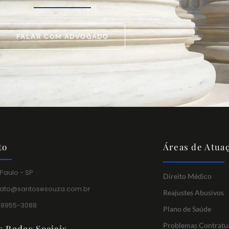
FALAR COM ADVOGADO
to
Áreas de Atua
Paulo - SP
Direito Médico
tato@santosesouza.com.br
Reajustes Abusivos
 98955-3088
Plano de Saúde
Problemas Contratu
s Redes Sociais