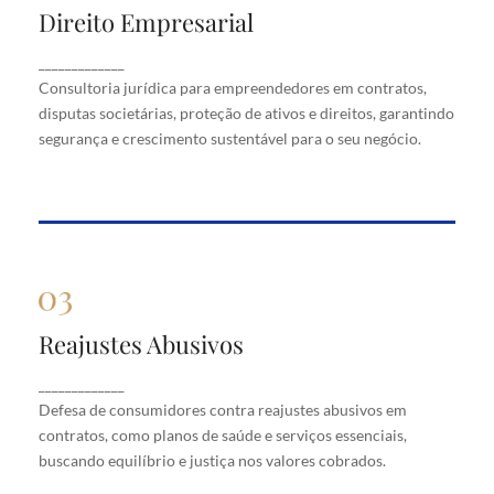
Direito Empresarial
Direito Empresarial
Consultoria jurídica para empreendedores em
_____________
contratos, disputas societárias, proteção de ativos
Consultoria jurídica para empreendedores em contratos,
e direitos, garantindo segurança e crescimento
disputas societárias, proteção de ativos e direitos, garantindo
sustentável para o seu negócio.
segurança e crescimento sustentável para o seu negócio.
Reajustes Abusivos
Reajustes Abusivos
Defesa de consumidores contra reajustes abusivos
_____________
em contratos, como planos de saúde e serviços
Defesa de consumidores contra reajustes abusivos em
essenciais, buscando equilíbrio e justiça nos valores
cobrados.
contratos, como planos de saúde e serviços essenciais,
buscando equilíbrio e justiça nos valores cobrados.