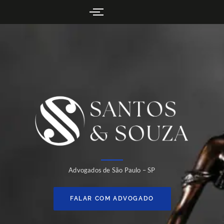
Advogados de São Paulo – SP
FALAR COM ADVOGADO