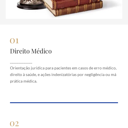
Direito Médico
Direito Médico
Orientação jurídica para pacientes em casos de
_____________
erro médico, direito à saúde, e ações indenizatórias
Orientação jurídica para pacientes em casos de erro médico,
por negligência ou má prática médica.
direito à saúde, e ações indenizatórias por negligência ou má
prática médica.