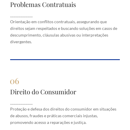
Problemas Contratuais
Problemas Contratuais
Orientação em conflitos contratuais, assegurando
_____________
que direitos sejam respeitados e buscando soluções
Orientação em conflitos contratuais, assegurando que
em casos de descumprimento, cláusulas abusivas
direitos sejam respeitados e buscando soluções em casos de
ou interpretações divergentes.
descumprimento, cláusulas abusivas ou interpretações
divergentes.
Direito do Consumidor
Direito do Consumidor
Proteção e defesa dos direitos do consumidor em
_____________
situações de abusos, fraudes e práticas comerciais
Proteção e defesa dos direitos do consumidor em situações
injustas, promovendo acesso a reparações e justiça.
de abusos, fraudes e práticas comerciais injustas,
promovendo acesso a reparações e justiça.