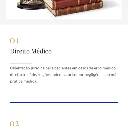
Direito Médico
Direito Médico
Orientação jurídica para pacientes em casos de
_____________
erro médico, direito à saúde, e ações indenizatórias
Orientação jurídica para pacientes em casos de erro médico,
por negligência ou má prática médica.
direito à saúde, e ações indenizatórias por negligência ou má
prática médica.