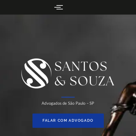
Advogados de São Paulo – SP
FALAR COM ADVOGADO