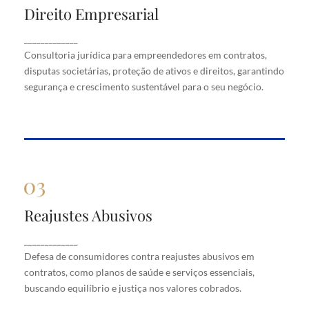
Direito Empresarial
Direito Empresarial
Consultoria jurídica para empreendedores em
_____________
contratos, disputas societárias, proteção de ativos
Consultoria jurídica para empreendedores em contratos,
e direitos, garantindo segurança e crescimento
disputas societárias, proteção de ativos e direitos, garantindo
sustentável para o seu negócio.
segurança e crescimento sustentável para o seu negócio.
Reajustes Abusivos
Reajustes Abusivos
Defesa de consumidores contra reajustes abusivos
_____________
em contratos, como planos de saúde e serviços
Defesa de consumidores contra reajustes abusivos em
essenciais, buscando equilíbrio e justiça nos valores
cobrados.
contratos, como planos de saúde e serviços essenciais,
buscando equilíbrio e justiça nos valores cobrados.