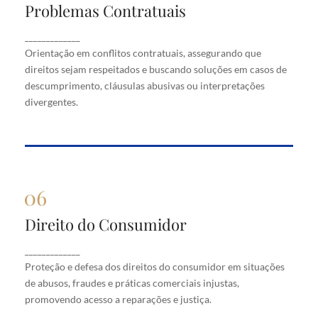
Problemas Contratuais
Problemas Contratuais
Orientação em conflitos contratuais, assegurando
_____________
que direitos sejam respeitados e buscando soluções
Orientação em conflitos contratuais, assegurando que
em casos de descumprimento, cláusulas abusivas
direitos sejam respeitados e buscando soluções em casos de
ou interpretações divergentes.
descumprimento, cláusulas abusivas ou interpretações
divergentes.
Direito do Consumidor
Direito do Consumidor
Proteção e defesa dos direitos do consumidor em
_____________
situações de abusos, fraudes e práticas comerciais
Proteção e defesa dos direitos do consumidor em situações
injustas, promovendo acesso a reparações e justiça.
de abusos, fraudes e práticas comerciais injustas,
promovendo acesso a reparações e justiça.