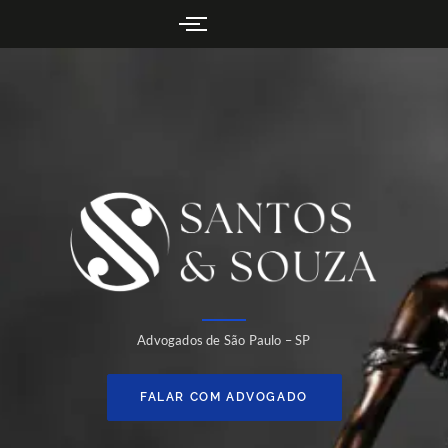
Advogados de São Paulo – SP
FALAR COM ADVOGADO