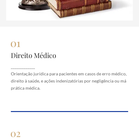
Direito Médico
Direito Médico
Orientação jurídica para pacientes em casos de
_____________
erro médico, direito à saúde, e ações indenizatórias
Orientação jurídica para pacientes em casos de erro médico,
por negligência ou má prática médica.
direito à saúde, e ações indenizatórias por negligência ou má
prática médica.