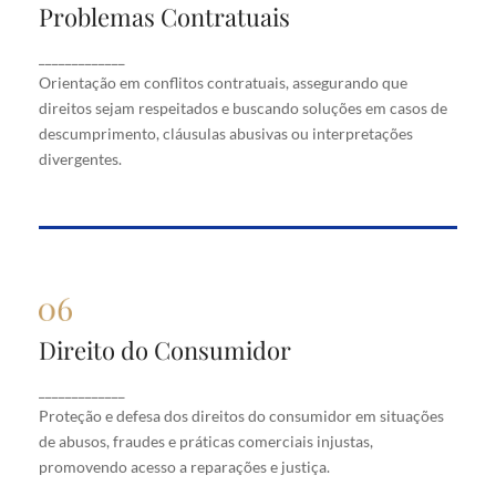
Problemas Contratuais
Problemas Contratuais
Orientação em conflitos contratuais, assegurando
_____________
que direitos sejam respeitados e buscando soluções
Orientação em conflitos contratuais, assegurando que
em casos de descumprimento, cláusulas abusivas
direitos sejam respeitados e buscando soluções em casos de
ou interpretações divergentes.
descumprimento, cláusulas abusivas ou interpretações
divergentes.
Direito do Consumidor
Direito do Consumidor
Proteção e defesa dos direitos do consumidor em
_____________
situações de abusos, fraudes e práticas comerciais
Proteção e defesa dos direitos do consumidor em situações
injustas, promovendo acesso a reparações e justiça.
de abusos, fraudes e práticas comerciais injustas,
promovendo acesso a reparações e justiça.