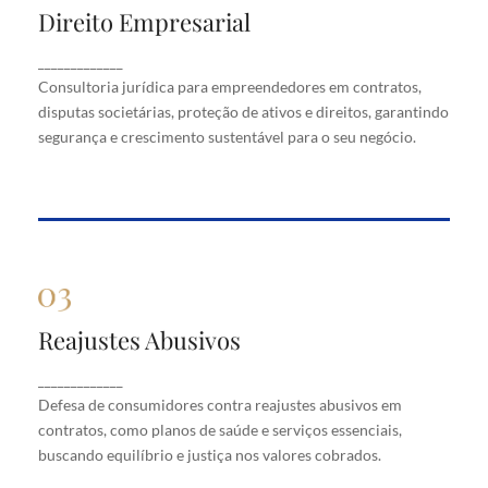
Direito Empresarial
Direito Empresarial
Consultoria jurídica para empreendedores em
_____________
contratos, disputas societárias, proteção de ativos
Consultoria jurídica para empreendedores em contratos,
e direitos, garantindo segurança e crescimento
disputas societárias, proteção de ativos e direitos, garantindo
sustentável para o seu negócio.
segurança e crescimento sustentável para o seu negócio.
Reajustes Abusivos
Reajustes Abusivos
Defesa de consumidores contra reajustes abusivos
_____________
em contratos, como planos de saúde e serviços
Defesa de consumidores contra reajustes abusivos em
essenciais, buscando equilíbrio e justiça nos valores
cobrados.
contratos, como planos de saúde e serviços essenciais,
buscando equilíbrio e justiça nos valores cobrados.