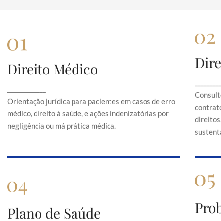
Dire
Direito Médico
Direito Médico
Orientação jurídica para pacientes em casos de
C
________
_____________
erro médico, direito à saúde, e ações
Consult
indenizatórias por negligência ou má prática
Orientação jurídica para pacientes em casos de erro
contrato
médica.
médico, direito à saúde, e ações indenizatórias por
direito
negligência ou má prática médica.
sustentá
Pro
Plano de Saúde
Plano de Saúde