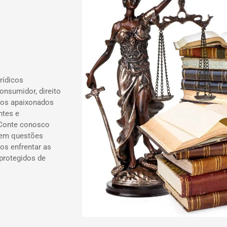
rídicos
onsumidor, direito
ados apaixonados
ntes e
 Conte conosco
 em questões
os enfrentar as
 protegidos de