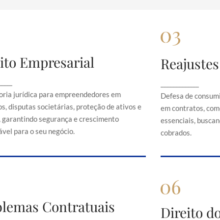
ito Empresarial
Reajustes
Direito Empresarial
Rea
onsultoria jurídica para empreendedores em
Defesa de 
_____
_____________
contratos, disputas societárias, proteção de
abusivos em c
oria jurídica para empreendedores em
Defesa de consumi
ativos e direitos, garantindo segurança e
serviços es
s, disputas societárias, proteção de ativos e
em contratos, com
crescimento sustentável para o seu negócio.
just
s, garantindo segurança e crescimento
essenciais, buscand
vel para o seu negócio.
cobrados.
Problemas Contratuais
blemas Contratuais
Direi
Direito 
Orientação em conflitos contratuais,