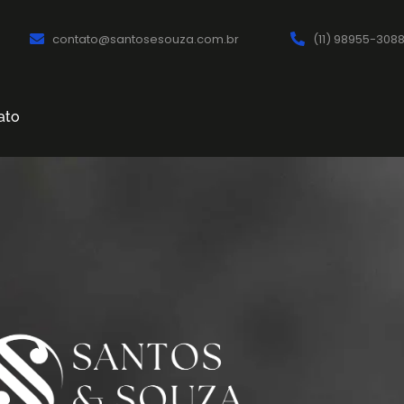
contato@santosesouza.com.br
(11) 98955-308
ato