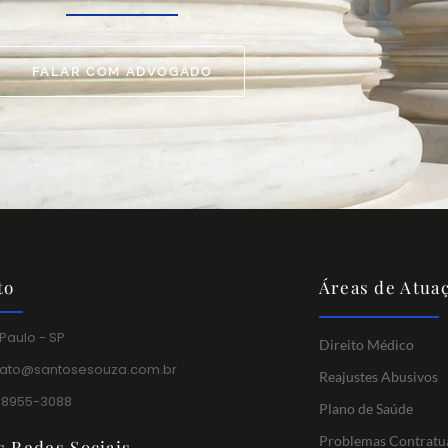
FALAR COM ADVOGADO
to
Áreas de Atua
Paulo - SP
Direito Médico
tato@santosesouza.com.br
Reajustes Abusivos
 98955-3088
Plano de Saúde
Problemas Contratu
s Redes Sociais