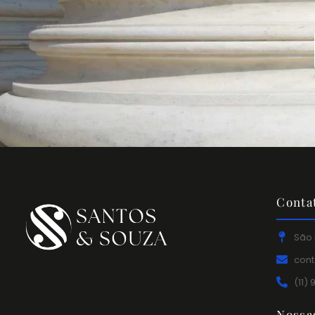
Conta
São 
con
(11)
Nossa