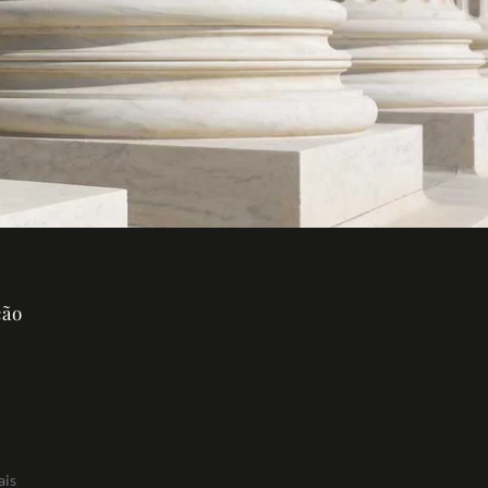
ção
ais