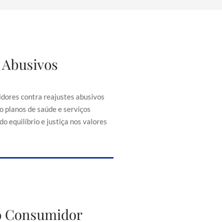
 Abusivos
justes Abusivos
consumidores contra reajustes
ontratos, como planos de saúde e
dores contra reajustes abusivos
senciais, buscando equilíbrio e
o planos de saúde e serviços
iça nos valores cobrados.
o equilíbrio e justiça nos valores
to do Consumidor
do Consumidor