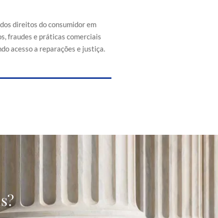
efesa dos direitos do consumidor
s de abusos, fraudes e práticas
 injustas, promovendo acesso a
 dos direitos do consumidor em
reparações e justiça.
s, fraudes e práticas comerciais
do acesso a reparações e justiça.
as?