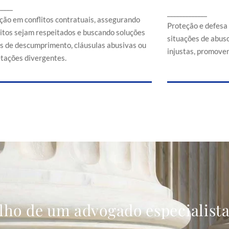
Proteção e d
_____
ssegurando que direitos sejam respeitados e
_____________
em situaçõe
buscando soluções em casos de
ção em conflitos contratuais, assegurando
comerciais
Proteção e defesa
descumprimento, cláusulas abusivas ou
eitos sejam respeitados e buscando soluções
situações de abuso
interpretações divergentes.
s de descumprimento, cláusulas abusivas ou
injustas, promoven
etações divergentes.
lho de um advogado especialist