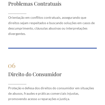
Problemas Contratuais
Problemas Contratuais
Orientação em conflitos contratuais, assegurando
_____________
que direitos sejam respeitados e buscando soluções
Orientação em conflitos contratuais, assegurando que
em casos de descumprimento, cláusulas abusivas
direitos sejam respeitados e buscando soluções em casos de
ou interpretações divergentes.
descumprimento, cláusulas abusivas ou interpretações
divergentes.
Direito do Consumidor
Direito do Consumidor
Proteção e defesa dos direitos do consumidor em
_____________
situações de abusos, fraudes e práticas comerciais
Proteção e defesa dos direitos do consumidor em situações
injustas, promovendo acesso a reparações e justiça.
de abusos, fraudes e práticas comerciais injustas,
promovendo acesso a reparações e justiça.