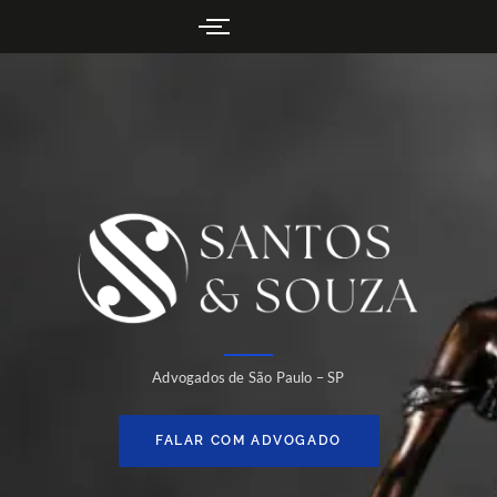
Advogados de São Paulo – SP
FALAR COM ADVOGADO