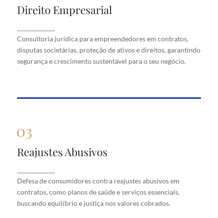
Direito Empresarial
Direito Empresarial
Consultoria jurídica para empreendedores em
_____________
contratos, disputas societárias, proteção de ativos
Consultoria jurídica para empreendedores em contratos,
e direitos, garantindo segurança e crescimento
disputas societárias, proteção de ativos e direitos, garantindo
sustentável para o seu negócio.
segurança e crescimento sustentável para o seu negócio.
Reajustes Abusivos
Reajustes Abusivos
Defesa de consumidores contra reajustes abusivos
_____________
em contratos, como planos de saúde e serviços
Defesa de consumidores contra reajustes abusivos em
essenciais, buscando equilíbrio e justiça nos valores
cobrados.
contratos, como planos de saúde e serviços essenciais,
buscando equilíbrio e justiça nos valores cobrados.