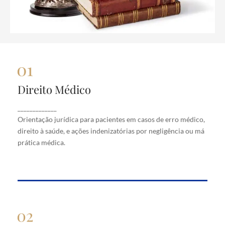
Direito Médico
Direito Médico
Orientação jurídica para pacientes em casos de
_____________
erro médico, direito à saúde, e ações indenizatórias
Orientação jurídica para pacientes em casos de erro médico,
por negligência ou má prática médica.
direito à saúde, e ações indenizatórias por negligência ou má
prática médica.