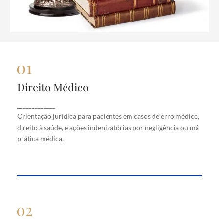
Direito Médico
Direito Médico
Orientação jurídica para pacientes em casos de
_____________
erro médico, direito à saúde, e ações indenizatórias
Orientação jurídica para pacientes em casos de erro médico,
por negligência ou má prática médica.
direito à saúde, e ações indenizatórias por negligência ou má
prática médica.