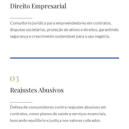
Direito Empresarial
Direito Empresarial
Consultoria jurídica para empreendedores em
_____________
contratos, disputas societárias, proteção de ativos
Consultoria jurídica para empreendedores em contratos,
e direitos, garantindo segurança e crescimento
disputas societárias, proteção de ativos e direitos, garantindo
sustentável para o seu negócio.
segurança e crescimento sustentável para o seu negócio.
Reajustes Abusivos
Reajustes Abusivos
Defesa de consumidores contra reajustes abusivos
_____________
em contratos, como planos de saúde e serviços
Defesa de consumidores contra reajustes abusivos em
essenciais, buscando equilíbrio e justiça nos valores
cobrados.
contratos, como planos de saúde e serviços essenciais,
buscando equilíbrio e justiça nos valores cobrados.