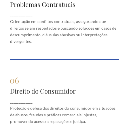
Problemas Contratuais
Problemas Contratuais
Orientação em conflitos contratuais, assegurando
_____________
que direitos sejam respeitados e buscando soluções
Orientação em conflitos contratuais, assegurando que
em casos de descumprimento, cláusulas abusivas
direitos sejam respeitados e buscando soluções em casos de
ou interpretações divergentes.
descumprimento, cláusulas abusivas ou interpretações
divergentes.
Direito do Consumidor
Direito do Consumidor
Proteção e defesa dos direitos do consumidor em
_____________
situações de abusos, fraudes e práticas comerciais
Proteção e defesa dos direitos do consumidor em situações
injustas, promovendo acesso a reparações e justiça.
de abusos, fraudes e práticas comerciais injustas,
promovendo acesso a reparações e justiça.