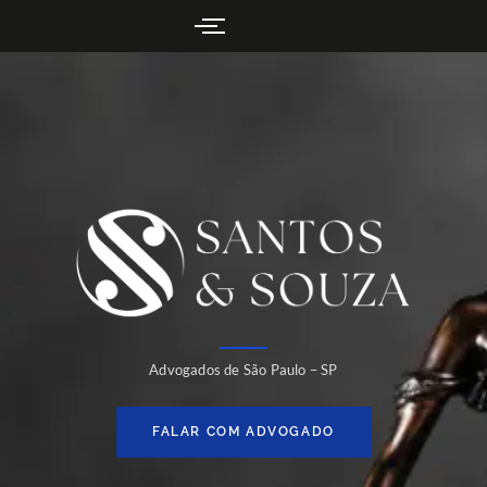
Advogados de São Paulo – SP
FALAR COM ADVOGADO