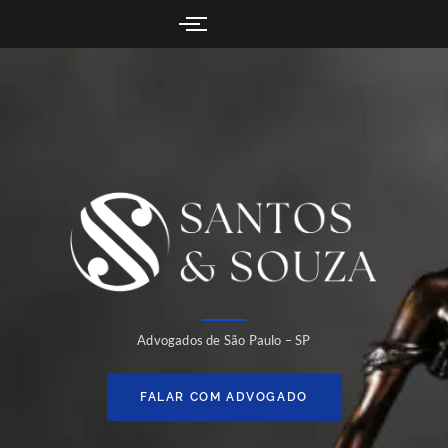
Advogados de São Paulo – SP
FALAR COM ADVOGADO