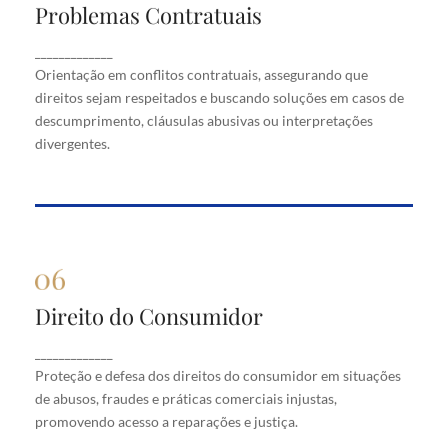
Problemas Contratuais
Problemas Contratuais
Orientação em conflitos contratuais, assegurando
_____________
que direitos sejam respeitados e buscando soluções
Orientação em conflitos contratuais, assegurando que
em casos de descumprimento, cláusulas abusivas
direitos sejam respeitados e buscando soluções em casos de
ou interpretações divergentes.
descumprimento, cláusulas abusivas ou interpretações
divergentes.
Direito do Consumidor
Direito do Consumidor
Proteção e defesa dos direitos do consumidor em
_____________
situações de abusos, fraudes e práticas comerciais
Proteção e defesa dos direitos do consumidor em situações
injustas, promovendo acesso a reparações e justiça.
de abusos, fraudes e práticas comerciais injustas,
promovendo acesso a reparações e justiça.