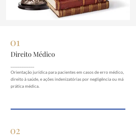
Direito Médico
Direito Médico
Orientação jurídica para pacientes em casos de
_____________
erro médico, direito à saúde, e ações indenizatórias
Orientação jurídica para pacientes em casos de erro médico,
por negligência ou má prática médica.
direito à saúde, e ações indenizatórias por negligência ou má
prática médica.