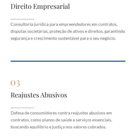
Direito Empresarial
Direito Empresarial
Consultoria jurídica para empreendedores em
_____________
contratos, disputas societárias, proteção de ativos
Consultoria jurídica para empreendedores em contratos,
e direitos, garantindo segurança e crescimento
disputas societárias, proteção de ativos e direitos, garantindo
sustentável para o seu negócio.
segurança e crescimento sustentável para o seu negócio.
Reajustes Abusivos
Reajustes Abusivos
Defesa de consumidores contra reajustes abusivos
_____________
em contratos, como planos de saúde e serviços
Defesa de consumidores contra reajustes abusivos em
essenciais, buscando equilíbrio e justiça nos valores
cobrados.
contratos, como planos de saúde e serviços essenciais,
buscando equilíbrio e justiça nos valores cobrados.