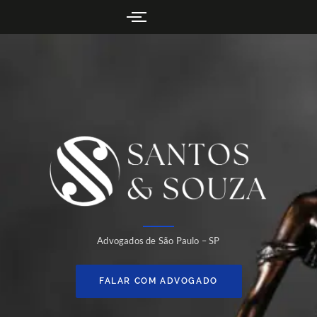
Advogados de São Paulo – SP
FALAR COM ADVOGADO