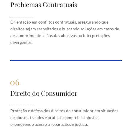
Problemas Contratuais
Problemas Contratuais
Orientação em conflitos contratuais, assegurando
_____________
que direitos sejam respeitados e buscando soluções
Orientação em conflitos contratuais, assegurando que
em casos de descumprimento, cláusulas abusivas
direitos sejam respeitados e buscando soluções em casos de
ou interpretações divergentes.
descumprimento, cláusulas abusivas ou interpretações
divergentes.
Direito do Consumidor
Direito do Consumidor
Proteção e defesa dos direitos do consumidor em
_____________
situações de abusos, fraudes e práticas comerciais
Proteção e defesa dos direitos do consumidor em situações
injustas, promovendo acesso a reparações e justiça.
de abusos, fraudes e práticas comerciais injustas,
promovendo acesso a reparações e justiça.