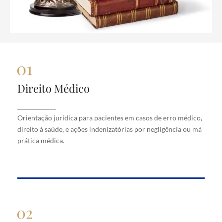
Direito Médico
Direito Médico
Orientação jurídica para pacientes em casos de
_____________
erro médico, direito à saúde, e ações indenizatórias
Orientação jurídica para pacientes em casos de erro médico,
por negligência ou má prática médica.
direito à saúde, e ações indenizatórias por negligência ou má
prática médica.