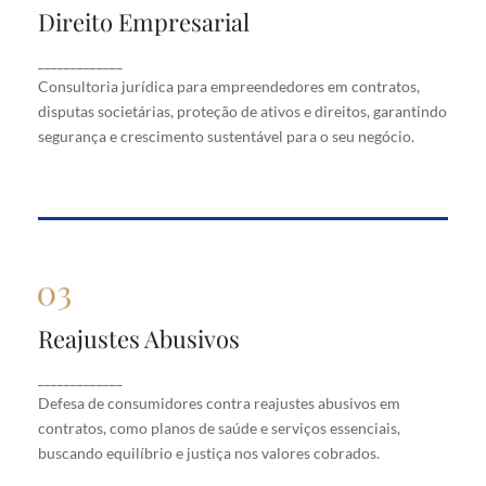
Direito Empresarial
Direito Empresarial
Consultoria jurídica para empreendedores em
_____________
contratos, disputas societárias, proteção de ativos
Consultoria jurídica para empreendedores em contratos,
e direitos, garantindo segurança e crescimento
disputas societárias, proteção de ativos e direitos, garantindo
sustentável para o seu negócio.
segurança e crescimento sustentável para o seu negócio.
Reajustes Abusivos
Reajustes Abusivos
Defesa de consumidores contra reajustes abusivos
_____________
em contratos, como planos de saúde e serviços
Defesa de consumidores contra reajustes abusivos em
essenciais, buscando equilíbrio e justiça nos valores
cobrados.
contratos, como planos de saúde e serviços essenciais,
buscando equilíbrio e justiça nos valores cobrados.