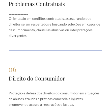
Problemas Contratuais
Problemas Contratuais
Orientação em conflitos contratuais, assegurando
_____________
que direitos sejam respeitados e buscando soluções
Orientação em conflitos contratuais, assegurando que
em casos de descumprimento, cláusulas abusivas
direitos sejam respeitados e buscando soluções em casos de
ou interpretações divergentes.
descumprimento, cláusulas abusivas ou interpretações
divergentes.
Direito do Consumidor
Direito do Consumidor
Proteção e defesa dos direitos do consumidor em
_____________
situações de abusos, fraudes e práticas comerciais
Proteção e defesa dos direitos do consumidor em situações
injustas, promovendo acesso a reparações e justiça.
de abusos, fraudes e práticas comerciais injustas,
promovendo acesso a reparações e justiça.