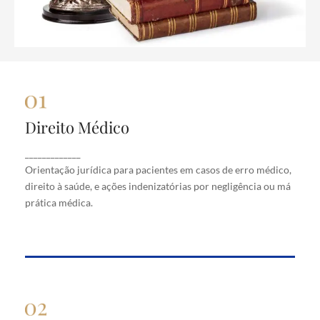
Direito Médico
Direito Médico
Orientação jurídica para pacientes em casos de
_____________
erro médico, direito à saúde, e ações indenizatórias
Orientação jurídica para pacientes em casos de erro médico,
por negligência ou má prática médica.
direito à saúde, e ações indenizatórias por negligência ou má
prática médica.