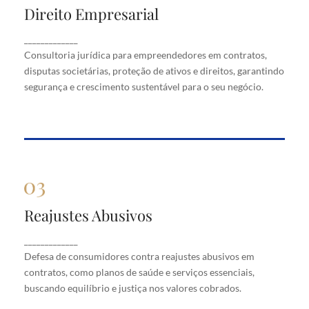
Direito Empresarial
Direito Empresarial
Consultoria jurídica para empreendedores em
_____________
contratos, disputas societárias, proteção de ativos
Consultoria jurídica para empreendedores em contratos,
e direitos, garantindo segurança e crescimento
disputas societárias, proteção de ativos e direitos, garantindo
sustentável para o seu negócio.
segurança e crescimento sustentável para o seu negócio.
Reajustes Abusivos
Reajustes Abusivos
Defesa de consumidores contra reajustes abusivos
_____________
em contratos, como planos de saúde e serviços
Defesa de consumidores contra reajustes abusivos em
essenciais, buscando equilíbrio e justiça nos valores
cobrados.
contratos, como planos de saúde e serviços essenciais,
buscando equilíbrio e justiça nos valores cobrados.