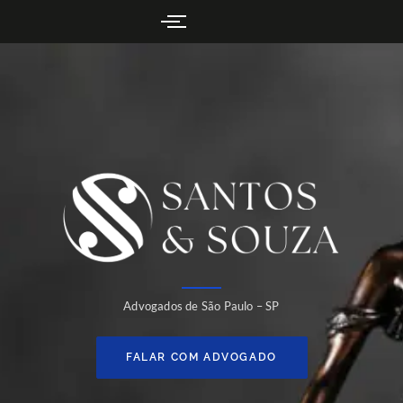
Advogados de São Paulo – SP
FALAR COM ADVOGADO