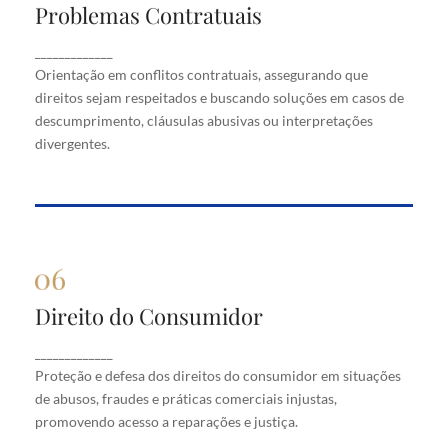
Problemas Contratuais
Problemas Contratuais
Orientação em conflitos contratuais, assegurando
_____________
que direitos sejam respeitados e buscando soluções
Orientação em conflitos contratuais, assegurando que
em casos de descumprimento, cláusulas abusivas
direitos sejam respeitados e buscando soluções em casos de
ou interpretações divergentes.
descumprimento, cláusulas abusivas ou interpretações
divergentes.
Direito do Consumidor
Direito do Consumidor
Proteção e defesa dos direitos do consumidor em
_____________
situações de abusos, fraudes e práticas comerciais
Proteção e defesa dos direitos do consumidor em situações
injustas, promovendo acesso a reparações e justiça.
de abusos, fraudes e práticas comerciais injustas,
promovendo acesso a reparações e justiça.