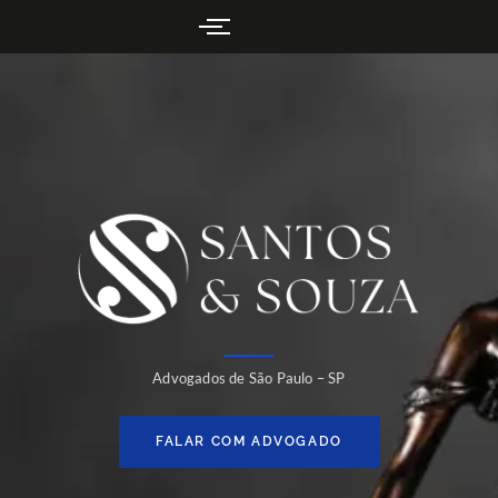
Advogados de São Paulo – SP
FALAR COM ADVOGADO