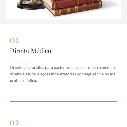
Direito Médico
Direito Médico
Orientação jurídica para pacientes em casos de
_____________
erro médico, direito à saúde, e ações indenizatórias
Orientação jurídica para pacientes em casos de erro médico,
por negligência ou má prática médica.
direito à saúde, e ações indenizatórias por negligência ou má
prática médica.