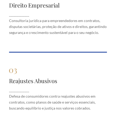
Direito Empresarial
Direito Empresarial
Consultoria jurídica para empreendedores em
_____________
contratos, disputas societárias, proteção de ativos
Consultoria jurídica para empreendedores em contratos,
e direitos, garantindo segurança e crescimento
disputas societárias, proteção de ativos e direitos, garantindo
sustentável para o seu negócio.
segurança e crescimento sustentável para o seu negócio.
Reajustes Abusivos
Reajustes Abusivos
Defesa de consumidores contra reajustes abusivos
_____________
em contratos, como planos de saúde e serviços
Defesa de consumidores contra reajustes abusivos em
essenciais, buscando equilíbrio e justiça nos valores
cobrados.
contratos, como planos de saúde e serviços essenciais,
buscando equilíbrio e justiça nos valores cobrados.