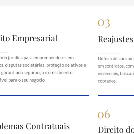
ito Empresarial
Reajustes
Direito Empresarial
Rea
onsultoria jurídica para empreendedores em
Defesa de 
_____
_____________
contratos, disputas societárias, proteção de
abusivos em c
oria jurídica para empreendedores em
Defesa de consumi
ativos e direitos, garantindo segurança e
serviços es
s, disputas societárias, proteção de ativos e
em contratos, com
crescimento sustentável para o seu negócio.
just
s, garantindo segurança e crescimento
essenciais, buscand
vel para o seu negócio.
cobrados.
Problemas Contratuais
blemas Contratuais
Direi
Direito 
Orientação em conflitos contratuais,