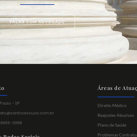
FALAR COM ADVOGADO
to
Áreas de Atua
Paulo - SP
Direito Médico
tato@santosesouza.com.br
Reajustes Abusivos
 98955-3088
Plano de Saúde
Problemas Contratu
s Redes Sociais