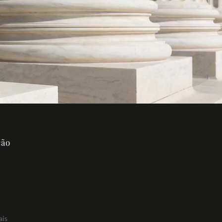
ção
ais