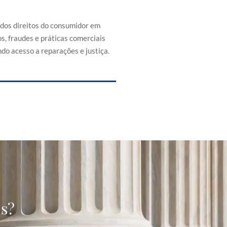
efesa dos direitos do consumidor
s de abusos, fraudes e práticas
 injustas, promovendo acesso a
 dos direitos do consumidor em
reparações e justiça.
s, fraudes e práticas comerciais
do acesso a reparações e justiça.
as?