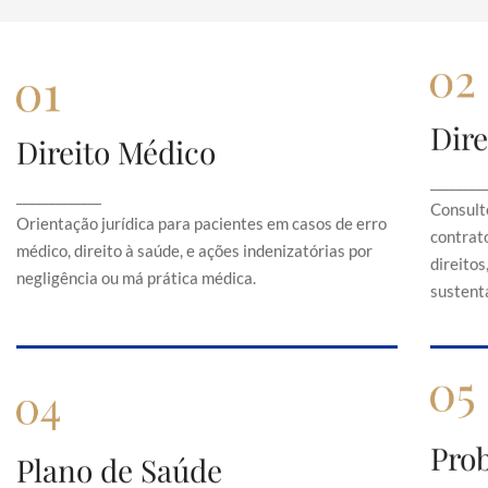
Dire
Direito Médico
Direito Médico
Orientação jurídica para pacientes em casos de
C
________
_____________
erro médico, direito à saúde, e ações
Consult
indenizatórias por negligência ou má prática
Orientação jurídica para pacientes em casos de erro
contrato
médica.
médico, direito à saúde, e ações indenizatórias por
direito
negligência ou má prática médica.
sustentá
Pro
Plano de Saúde
Plano de Saúde