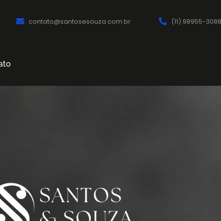
contato@santosesouza.com.br
(11) 98955-308
ato