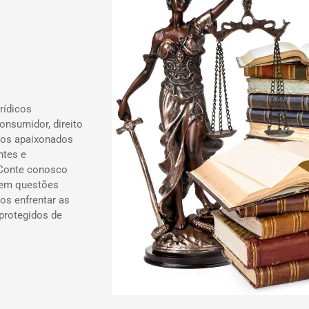
rídicos
onsumidor, direito
ados apaixonados
ntes e
 Conte conosco
 em questões
os enfrentar as
 protegidos de