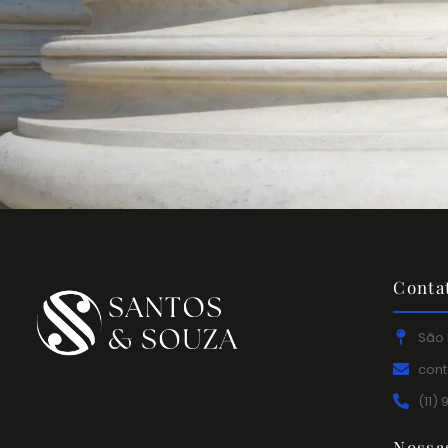
Conta
São 
con
(11)
Nossa