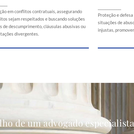
Proteção e d
_____
ssegurando que direitos sejam respeitados e
_____________
em situaçõe
buscando soluções em casos de
ção em conflitos contratuais, assegurando
comerciais
Proteção e defesa
descumprimento, cláusulas abusivas ou
eitos sejam respeitados e buscando soluções
situações de abuso
interpretações divergentes.
s de descumprimento, cláusulas abusivas ou
injustas, promoven
etações divergentes.
lho de um advogado especialist