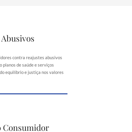
 Abusivos
justes Abusivos
consumidores contra reajustes
ontratos, como planos de saúde e
dores contra reajustes abusivos
senciais, buscando equilíbrio e
o planos de saúde e serviços
iça nos valores cobrados.
o equilíbrio e justiça nos valores
to do Consumidor
do Consumidor