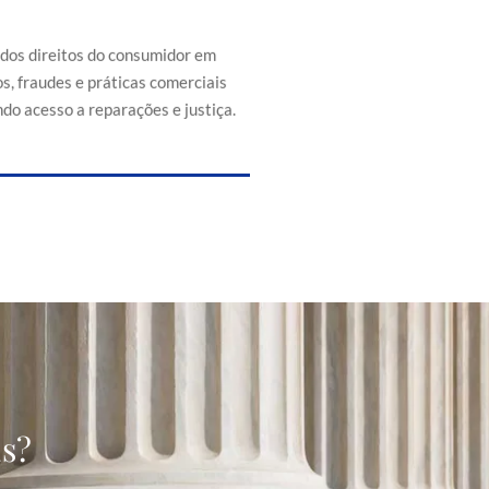
efesa dos direitos do consumidor
s de abusos, fraudes e práticas
 injustas, promovendo acesso a
 dos direitos do consumidor em
reparações e justiça.
s, fraudes e práticas comerciais
do acesso a reparações e justiça.
as?