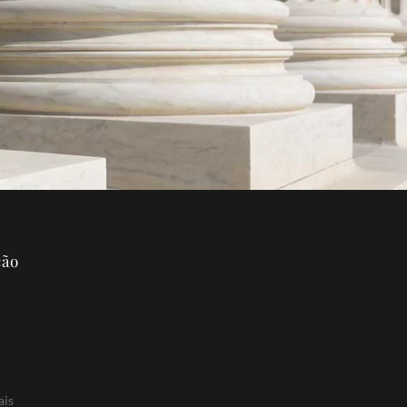
ção
ais