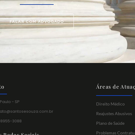
FALAR COM ADVOGADO
to
Áreas de Atua
Paulo - SP
Direito Médico
tato@santosesouza.com.br
Reajustes Abusivos
 98955-3088
Plano de Saúde
Problemas Contratu
s Redes Sociais