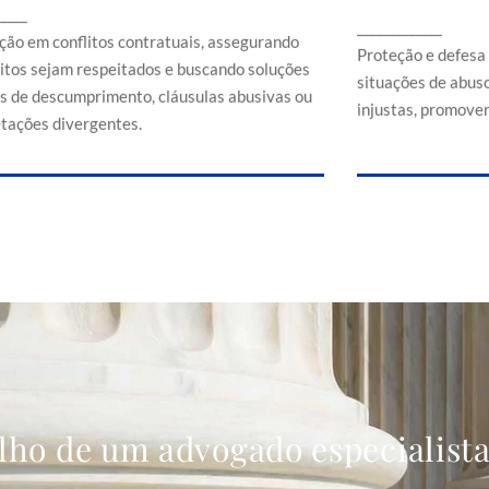
Proteção e d
_____
ssegurando que direitos sejam respeitados e
_____________
em situaçõe
buscando soluções em casos de
ção em conflitos contratuais, assegurando
comerciais
Proteção e defesa
descumprimento, cláusulas abusivas ou
eitos sejam respeitados e buscando soluções
situações de abuso
interpretações divergentes.
s de descumprimento, cláusulas abusivas ou
injustas, promoven
etações divergentes.
lho de um advogado especialist