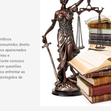
rídicos
onsumidor, direito
ados apaixonados
ntes e
 Conte conosco
 em questões
os enfrentar as
 protegidos de