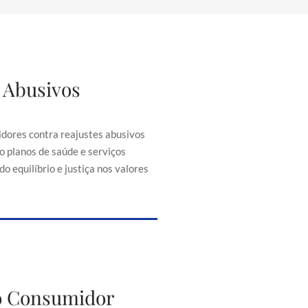
 Abusivos
justes Abusivos
consumidores contra reajustes
ontratos, como planos de saúde e
dores contra reajustes abusivos
senciais, buscando equilíbrio e
o planos de saúde e serviços
iça nos valores cobrados.
o equilíbrio e justiça nos valores
to do Consumidor
do Consumidor