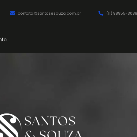
contato@santosesouza.com.br
(11) 98955-308
ato