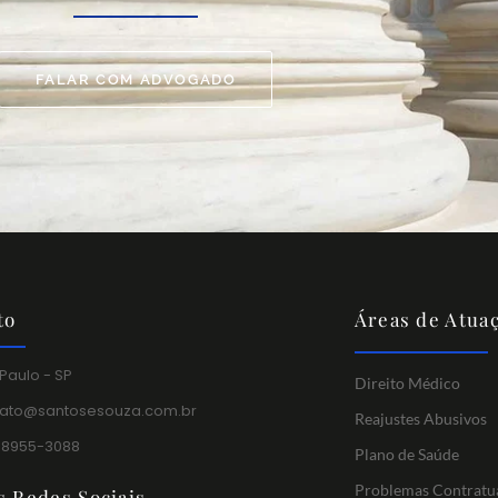
FALAR COM ADVOGADO
to
Áreas de Atua
Paulo - SP
Direito Médico
tato@santosesouza.com.br
Reajustes Abusivos
 98955-3088
Plano de Saúde
Problemas Contratu
s Redes Sociais