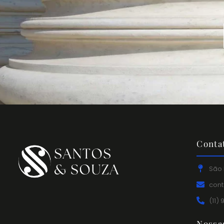
Conta
São 
con
(11)
Nossa