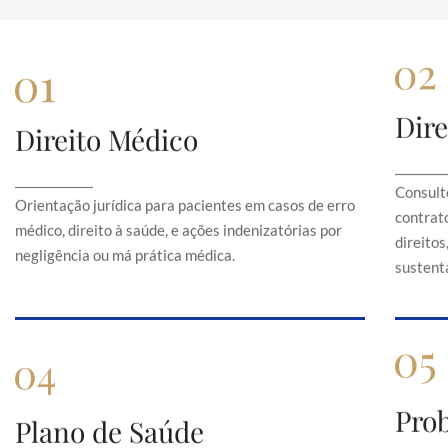
Dire
Direito Médico
Direito Médico
Orientação jurídica para pacientes em casos de
C
________
_____________
erro médico, direito à saúde, e ações
Consult
indenizatórias por negligência ou má prática
Orientação jurídica para pacientes em casos de erro
contrato
médica.
médico, direito à saúde, e ações indenizatórias por
direito
negligência ou má prática médica.
sustentá
Pro
Plano de Saúde
Plano de Saúde