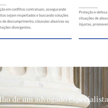
Proteção e d
_____
ssegurando que direitos sejam respeitados e
_____________
em situaçõe
buscando soluções em casos de
ção em conflitos contratuais, assegurando
comerciais
Proteção e defesa
descumprimento, cláusulas abusivas ou
eitos sejam respeitados e buscando soluções
situações de abuso
interpretações divergentes.
s de descumprimento, cláusulas abusivas ou
injustas, promoven
etações divergentes.
lho de um advogado especialist