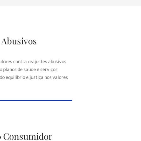
 Abusivos
justes Abusivos
consumidores contra reajustes
ontratos, como planos de saúde e
dores contra reajustes abusivos
senciais, buscando equilíbrio e
o planos de saúde e serviços
iça nos valores cobrados.
o equilíbrio e justiça nos valores
to do Consumidor
do Consumidor