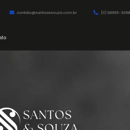
contato@santosesouza.com.br
(11) 98955-308
ato