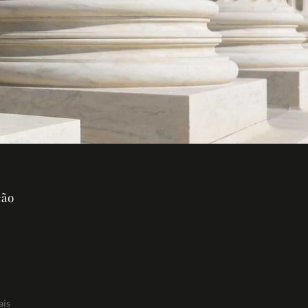
ção
ais