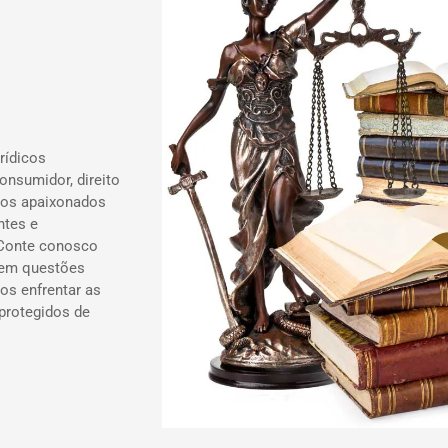
rídicos
onsumidor, direito
ados apaixonados
ntes e
 Conte conosco
 em questões
os enfrentar as
 protegidos de