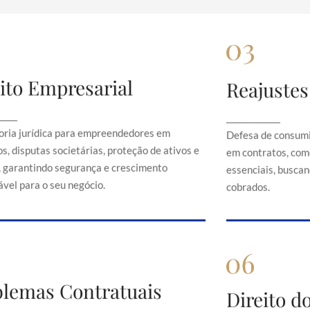
ito Empresarial
Reajustes
Direito Empresarial
Rea
onsultoria jurídica para empreendedores em
Defesa de 
_____
_____________
contratos, disputas societárias, proteção de
abusivos em c
oria jurídica para empreendedores em
Defesa de consumi
ativos e direitos, garantindo segurança e
serviços es
s, disputas societárias, proteção de ativos e
em contratos, com
crescimento sustentável para o seu negócio.
just
s, garantindo segurança e crescimento
essenciais, buscand
vel para o seu negócio.
cobrados.
Problemas Contratuais
blemas Contratuais
Direi
Direito 
Orientação em conflitos contratuais,