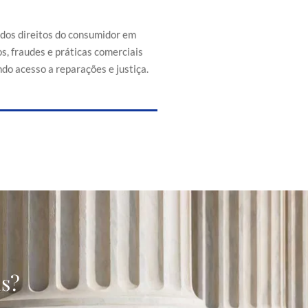
efesa dos direitos do consumidor
s de abusos, fraudes e práticas
 injustas, promovendo acesso a
 dos direitos do consumidor em
reparações e justiça.
s, fraudes e práticas comerciais
do acesso a reparações e justiça.
as?