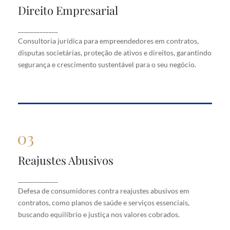
Direito Empresarial
Direito Empresarial
Consultoria jurídica para empreendedores em
_____________
contratos, disputas societárias, proteção de ativos
Consultoria jurídica para empreendedores em contratos,
e direitos, garantindo segurança e crescimento
disputas societárias, proteção de ativos e direitos, garantindo
sustentável para o seu negócio.
segurança e crescimento sustentável para o seu negócio.
Reajustes Abusivos
Reajustes Abusivos
Defesa de consumidores contra reajustes abusivos
_____________
em contratos, como planos de saúde e serviços
Defesa de consumidores contra reajustes abusivos em
essenciais, buscando equilíbrio e justiça nos valores
cobrados.
contratos, como planos de saúde e serviços essenciais,
buscando equilíbrio e justiça nos valores cobrados.