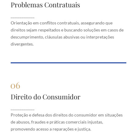
Problemas Contratuais
Problemas Contratuais
Orientação em conflitos contratuais, assegurando
_____________
que direitos sejam respeitados e buscando soluções
Orientação em conflitos contratuais, assegurando que
em casos de descumprimento, cláusulas abusivas
direitos sejam respeitados e buscando soluções em casos de
ou interpretações divergentes.
descumprimento, cláusulas abusivas ou interpretações
divergentes.
Direito do Consumidor
Direito do Consumidor
Proteção e defesa dos direitos do consumidor em
_____________
situações de abusos, fraudes e práticas comerciais
Proteção e defesa dos direitos do consumidor em situações
injustas, promovendo acesso a reparações e justiça.
de abusos, fraudes e práticas comerciais injustas,
promovendo acesso a reparações e justiça.