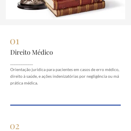
Direito Médico
Direito Médico
Orientação jurídica para pacientes em casos de
_____________
erro médico, direito à saúde, e ações indenizatórias
Orientação jurídica para pacientes em casos de erro médico,
por negligência ou má prática médica.
direito à saúde, e ações indenizatórias por negligência ou má
prática médica.