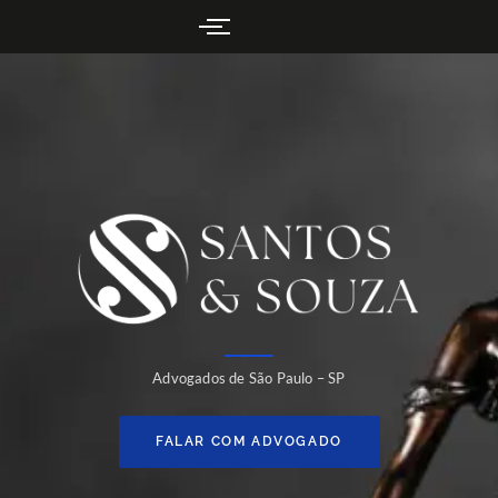
Advogados de São Paulo – SP
FALAR COM ADVOGADO