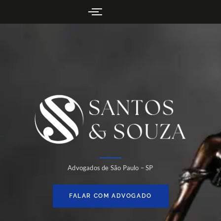
Advogados de São Paulo – SP
FALAR COM ADVOGADO