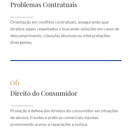
Problemas Contratuais
Problemas Contratuais
Orientação em conflitos contratuais, assegurando
_____________
que direitos sejam respeitados e buscando soluções
Orientação em conflitos contratuais, assegurando que
em casos de descumprimento, cláusulas abusivas
direitos sejam respeitados e buscando soluções em casos de
ou interpretações divergentes.
descumprimento, cláusulas abusivas ou interpretações
divergentes.
Direito do Consumidor
Direito do Consumidor
Proteção e defesa dos direitos do consumidor em
_____________
situações de abusos, fraudes e práticas comerciais
Proteção e defesa dos direitos do consumidor em situações
injustas, promovendo acesso a reparações e justiça.
de abusos, fraudes e práticas comerciais injustas,
promovendo acesso a reparações e justiça.