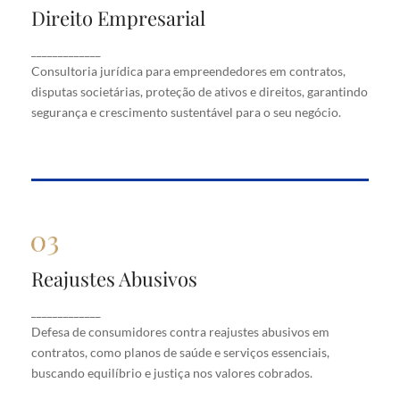
Direito Empresarial
Direito Empresarial
Consultoria jurídica para empreendedores em
_____________
contratos, disputas societárias, proteção de ativos
Consultoria jurídica para empreendedores em contratos,
e direitos, garantindo segurança e crescimento
disputas societárias, proteção de ativos e direitos, garantindo
sustentável para o seu negócio.
segurança e crescimento sustentável para o seu negócio.
Reajustes Abusivos
Reajustes Abusivos
Defesa de consumidores contra reajustes abusivos
_____________
em contratos, como planos de saúde e serviços
Defesa de consumidores contra reajustes abusivos em
essenciais, buscando equilíbrio e justiça nos valores
cobrados.
contratos, como planos de saúde e serviços essenciais,
buscando equilíbrio e justiça nos valores cobrados.