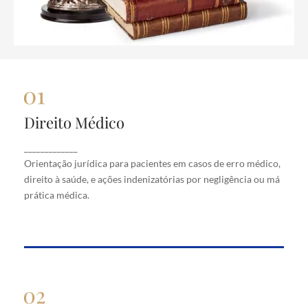
Direito Médico
Direito Médico
Orientação jurídica para pacientes em casos de
_____________
erro médico, direito à saúde, e ações indenizatórias
Orientação jurídica para pacientes em casos de erro médico,
por negligência ou má prática médica.
direito à saúde, e ações indenizatórias por negligência ou má
prática médica.