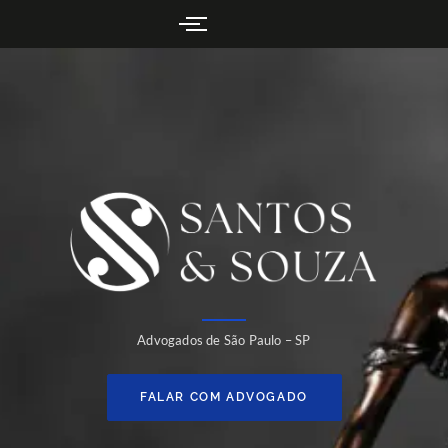
Advogados de São Paulo – SP
FALAR COM ADVOGADO