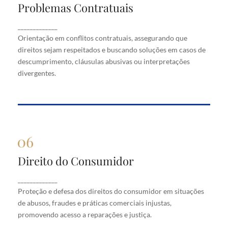
Problemas Contratuais
Problemas Contratuais
Orientação em conflitos contratuais, assegurando
_____________
que direitos sejam respeitados e buscando soluções
Orientação em conflitos contratuais, assegurando que
em casos de descumprimento, cláusulas abusivas
direitos sejam respeitados e buscando soluções em casos de
ou interpretações divergentes.
descumprimento, cláusulas abusivas ou interpretações
divergentes.
Direito do Consumidor
Direito do Consumidor
Proteção e defesa dos direitos do consumidor em
_____________
situações de abusos, fraudes e práticas comerciais
Proteção e defesa dos direitos do consumidor em situações
injustas, promovendo acesso a reparações e justiça.
de abusos, fraudes e práticas comerciais injustas,
promovendo acesso a reparações e justiça.