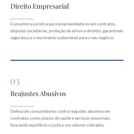
Direito Empresarial
Direito Empresarial
Consultoria jurídica para empreendedores em
_____________
contratos, disputas societárias, proteção de ativos
Consultoria jurídica para empreendedores em contratos,
e direitos, garantindo segurança e crescimento
disputas societárias, proteção de ativos e direitos, garantindo
sustentável para o seu negócio.
segurança e crescimento sustentável para o seu negócio.
Reajustes Abusivos
Reajustes Abusivos
Defesa de consumidores contra reajustes abusivos
_____________
em contratos, como planos de saúde e serviços
Defesa de consumidores contra reajustes abusivos em
essenciais, buscando equilíbrio e justiça nos valores
cobrados.
contratos, como planos de saúde e serviços essenciais,
buscando equilíbrio e justiça nos valores cobrados.