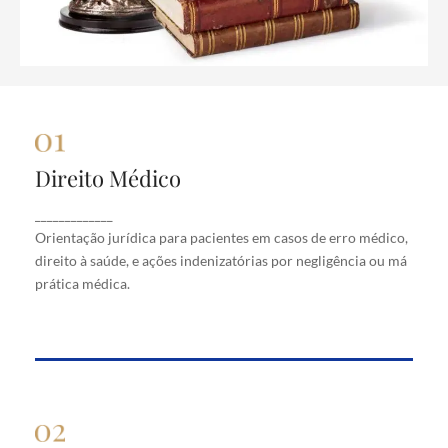
Direito Médico
Direito Médico
Orientação jurídica para pacientes em casos de
_____________
erro médico, direito à saúde, e ações indenizatórias
Orientação jurídica para pacientes em casos de erro médico,
por negligência ou má prática médica.
direito à saúde, e ações indenizatórias por negligência ou má
prática médica.