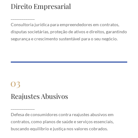
Direito Empresarial
Direito Empresarial
Consultoria jurídica para empreendedores em
_____________
contratos, disputas societárias, proteção de ativos
Consultoria jurídica para empreendedores em contratos,
e direitos, garantindo segurança e crescimento
disputas societárias, proteção de ativos e direitos, garantindo
sustentável para o seu negócio.
segurança e crescimento sustentável para o seu negócio.
Reajustes Abusivos
Reajustes Abusivos
Defesa de consumidores contra reajustes abusivos
_____________
em contratos, como planos de saúde e serviços
Defesa de consumidores contra reajustes abusivos em
essenciais, buscando equilíbrio e justiça nos valores
cobrados.
contratos, como planos de saúde e serviços essenciais,
buscando equilíbrio e justiça nos valores cobrados.