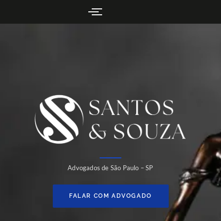
Advogados de São Paulo – SP
FALAR COM ADVOGADO