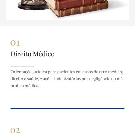
Direito Médico
Direito Médico
Orientação jurídica para pacientes em casos de
_____________
erro médico, direito à saúde, e ações indenizatórias
Orientação jurídica para pacientes em casos de erro médico,
por negligência ou má prática médica.
direito à saúde, e ações indenizatórias por negligência ou má
prática médica.