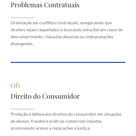
Problemas Contratuais
Problemas Contratuais
Orientação em conflitos contratuais, assegurando
_____________
que direitos sejam respeitados e buscando soluções
Orientação em conflitos contratuais, assegurando que
em casos de descumprimento, cláusulas abusivas
direitos sejam respeitados e buscando soluções em casos de
ou interpretações divergentes.
descumprimento, cláusulas abusivas ou interpretações
divergentes.
Direito do Consumidor
Direito do Consumidor
Proteção e defesa dos direitos do consumidor em
_____________
situações de abusos, fraudes e práticas comerciais
Proteção e defesa dos direitos do consumidor em situações
injustas, promovendo acesso a reparações e justiça.
de abusos, fraudes e práticas comerciais injustas,
promovendo acesso a reparações e justiça.