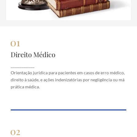
Direito Médico
Direito Médico
Orientação jurídica para pacientes em casos de
_____________
erro médico, direito à saúde, e ações indenizatórias
Orientação jurídica para pacientes em casos de erro médico,
por negligência ou má prática médica.
direito à saúde, e ações indenizatórias por negligência ou má
prática médica.