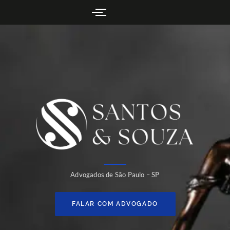
Advogados de São Paulo – SP
FALAR COM ADVOGADO