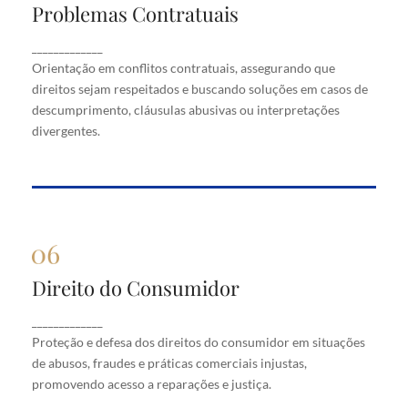
Problemas Contratuais
Problemas Contratuais
Orientação em conflitos contratuais, assegurando
_____________
que direitos sejam respeitados e buscando soluções
Orientação em conflitos contratuais, assegurando que
em casos de descumprimento, cláusulas abusivas
direitos sejam respeitados e buscando soluções em casos de
ou interpretações divergentes.
descumprimento, cláusulas abusivas ou interpretações
divergentes.
Direito do Consumidor
Direito do Consumidor
Proteção e defesa dos direitos do consumidor em
_____________
situações de abusos, fraudes e práticas comerciais
Proteção e defesa dos direitos do consumidor em situações
injustas, promovendo acesso a reparações e justiça.
de abusos, fraudes e práticas comerciais injustas,
promovendo acesso a reparações e justiça.