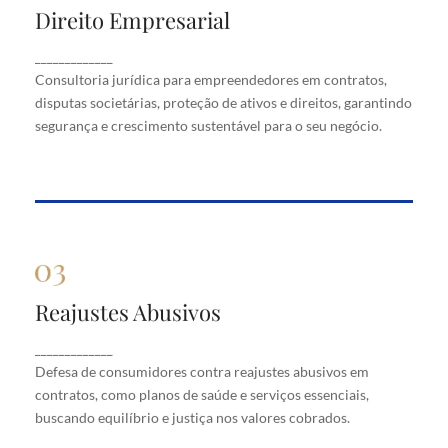
Direito Empresarial
Direito Empresarial
Consultoria jurídica para empreendedores em
_____________
contratos, disputas societárias, proteção de ativos
Consultoria jurídica para empreendedores em contratos,
e direitos, garantindo segurança e crescimento
disputas societárias, proteção de ativos e direitos, garantindo
sustentável para o seu negócio.
segurança e crescimento sustentável para o seu negócio.
Reajustes Abusivos
Reajustes Abusivos
Defesa de consumidores contra reajustes abusivos
_____________
em contratos, como planos de saúde e serviços
Defesa de consumidores contra reajustes abusivos em
essenciais, buscando equilíbrio e justiça nos valores
cobrados.
contratos, como planos de saúde e serviços essenciais,
buscando equilíbrio e justiça nos valores cobrados.