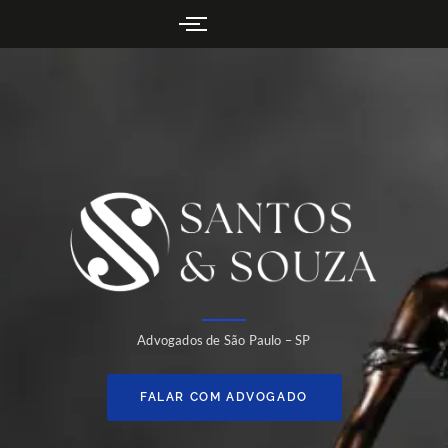
Advogados de São Paulo – SP
FALAR COM ADVOGADO