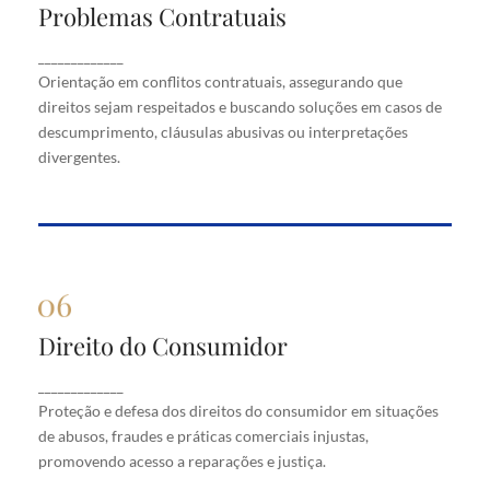
Problemas Contratuais
Problemas Contratuais
Orientação em conflitos contratuais, assegurando
_____________
que direitos sejam respeitados e buscando soluções
Orientação em conflitos contratuais, assegurando que
em casos de descumprimento, cláusulas abusivas
direitos sejam respeitados e buscando soluções em casos de
ou interpretações divergentes.
descumprimento, cláusulas abusivas ou interpretações
divergentes.
Direito do Consumidor
Direito do Consumidor
Proteção e defesa dos direitos do consumidor em
_____________
situações de abusos, fraudes e práticas comerciais
Proteção e defesa dos direitos do consumidor em situações
injustas, promovendo acesso a reparações e justiça.
de abusos, fraudes e práticas comerciais injustas,
promovendo acesso a reparações e justiça.