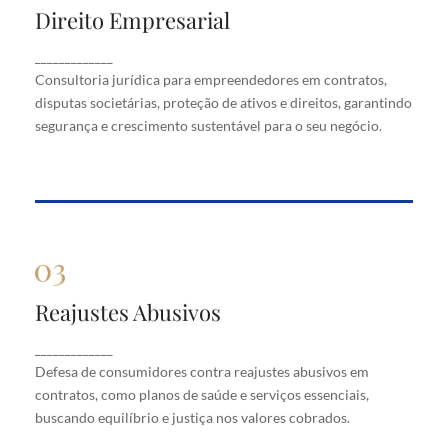
Direito Empresarial
Direito Empresarial
Consultoria jurídica para empreendedores em
_____________
contratos, disputas societárias, proteção de ativos
Consultoria jurídica para empreendedores em contratos,
e direitos, garantindo segurança e crescimento
disputas societárias, proteção de ativos e direitos, garantindo
sustentável para o seu negócio.
segurança e crescimento sustentável para o seu negócio.
Reajustes Abusivos
Reajustes Abusivos
Defesa de consumidores contra reajustes abusivos
_____________
em contratos, como planos de saúde e serviços
Defesa de consumidores contra reajustes abusivos em
essenciais, buscando equilíbrio e justiça nos valores
cobrados.
contratos, como planos de saúde e serviços essenciais,
buscando equilíbrio e justiça nos valores cobrados.