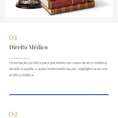
Direito Médico
Direito Médico
Orientação jurídica para pacientes em casos de
_____________
erro médico, direito à saúde, e ações indenizatórias
Orientação jurídica para pacientes em casos de erro médico,
por negligência ou má prática médica.
direito à saúde, e ações indenizatórias por negligência ou má
prática médica.