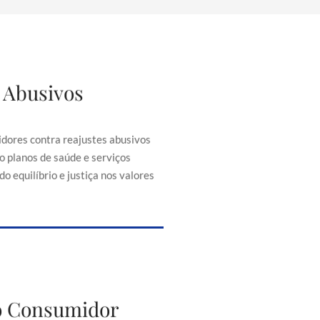
 Abusivos
justes Abusivos
consumidores contra reajustes
ontratos, como planos de saúde e
dores contra reajustes abusivos
senciais, buscando equilíbrio e
o planos de saúde e serviços
iça nos valores cobrados.
o equilíbrio e justiça nos valores
to do Consumidor
do Consumidor