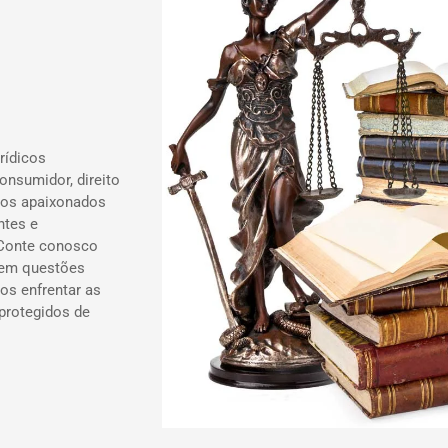
rídicos
onsumidor, direito
ados apaixonados
ntes e
 Conte conosco
 em questões
os enfrentar as
 protegidos de