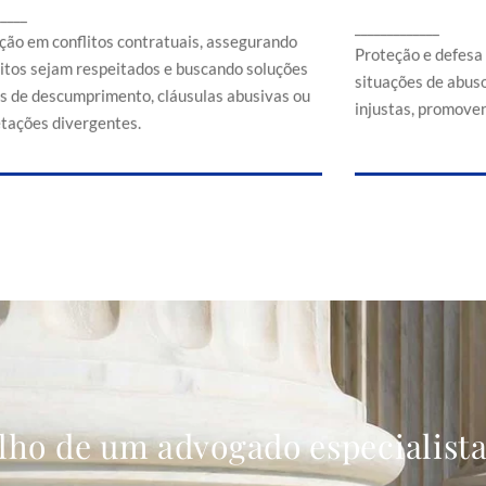
Proteção e d
_____
ssegurando que direitos sejam respeitados e
_____________
em situaçõe
buscando soluções em casos de
ção em conflitos contratuais, assegurando
comerciais
Proteção e defesa
descumprimento, cláusulas abusivas ou
eitos sejam respeitados e buscando soluções
situações de abuso
interpretações divergentes.
s de descumprimento, cláusulas abusivas ou
injustas, promoven
etações divergentes.
lho de um advogado especialist