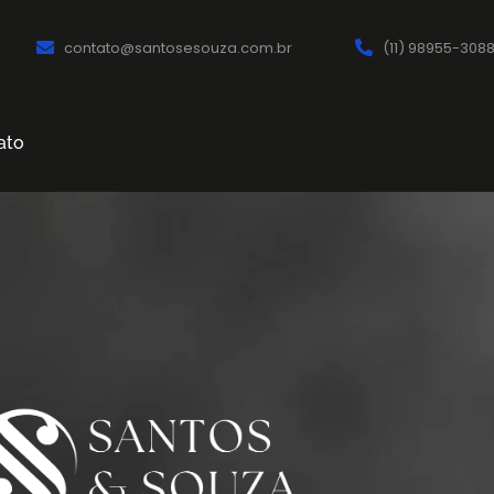
contato@santosesouza.com.br
(11) 98955-308
ato