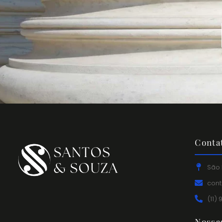
Conta
São 
con
(11)
Nossa