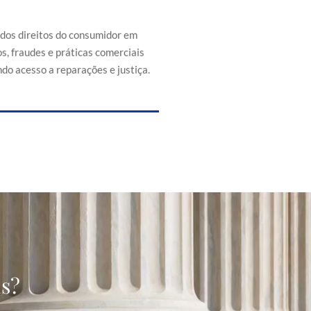
efesa dos direitos do consumidor
s de abusos, fraudes e práticas
 injustas, promovendo acesso a
 dos direitos do consumidor em
reparações e justiça.
s, fraudes e práticas comerciais
do acesso a reparações e justiça.
as?