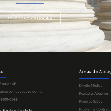
FALAR COM ADVOGADO
to
Áreas de Atua
Paulo - SP
Direito Médico
tato@santosesouza.com.br
Reajustes Abusivos
 98955-3088
Plano de Saúde
Problemas Contratu
s Redes Sociais