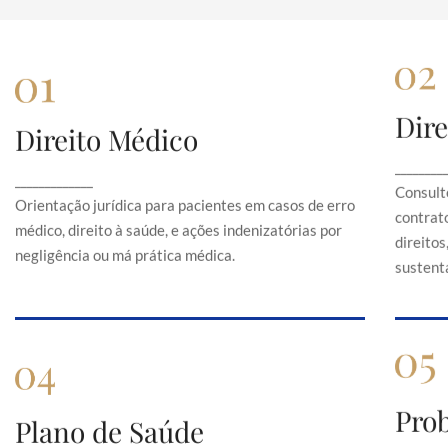
Dire
Direito Médico
Direito Médico
Orientação jurídica para pacientes em casos de
C
________
_____________
erro médico, direito à saúde, e ações
Consult
indenizatórias por negligência ou má prática
Orientação jurídica para pacientes em casos de erro
contrato
médica.
médico, direito à saúde, e ações indenizatórias por
direito
negligência ou má prática médica.
sustentá
Pro
Plano de Saúde
Plano de Saúde