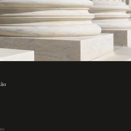
ção
ais