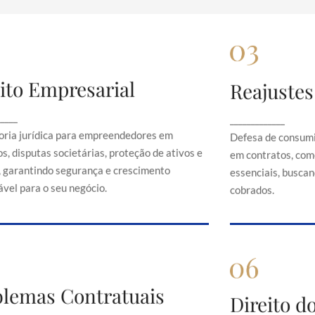
ito Empresarial
Reajustes
Direito Empresarial
Rea
onsultoria jurídica para empreendedores em
Defesa de 
_____
_____________
contratos, disputas societárias, proteção de
abusivos em c
oria jurídica para empreendedores em
Defesa de consumi
ativos e direitos, garantindo segurança e
serviços es
s, disputas societárias, proteção de ativos e
em contratos, com
crescimento sustentável para o seu negócio.
just
s, garantindo segurança e crescimento
essenciais, buscand
vel para o seu negócio.
cobrados.
Problemas Contratuais
blemas Contratuais
Direi
Direito 
Orientação em conflitos contratuais,