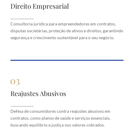
Direito Empresarial
Direito Empresarial
Consultoria jurídica para empreendedores em
_____________
contratos, disputas societárias, proteção de ativos
Consultoria jurídica para empreendedores em contratos,
e direitos, garantindo segurança e crescimento
disputas societárias, proteção de ativos e direitos, garantindo
sustentável para o seu negócio.
segurança e crescimento sustentável para o seu negócio.
Reajustes Abusivos
Reajustes Abusivos
Defesa de consumidores contra reajustes abusivos
_____________
em contratos, como planos de saúde e serviços
Defesa de consumidores contra reajustes abusivos em
essenciais, buscando equilíbrio e justiça nos valores
cobrados.
contratos, como planos de saúde e serviços essenciais,
buscando equilíbrio e justiça nos valores cobrados.