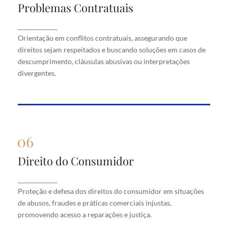
Problemas Contratuais
Problemas Contratuais
Orientação em conflitos contratuais, assegurando
_____________
que direitos sejam respeitados e buscando soluções
Orientação em conflitos contratuais, assegurando que
em casos de descumprimento, cláusulas abusivas
direitos sejam respeitados e buscando soluções em casos de
ou interpretações divergentes.
descumprimento, cláusulas abusivas ou interpretações
divergentes.
Direito do Consumidor
Direito do Consumidor
Proteção e defesa dos direitos do consumidor em
_____________
situações de abusos, fraudes e práticas comerciais
Proteção e defesa dos direitos do consumidor em situações
injustas, promovendo acesso a reparações e justiça.
de abusos, fraudes e práticas comerciais injustas,
promovendo acesso a reparações e justiça.