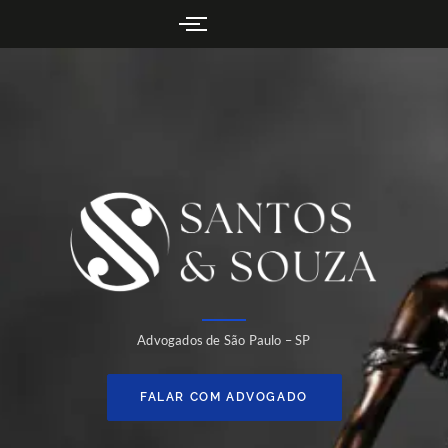
Advogados de São Paulo – SP
FALAR COM ADVOGADO