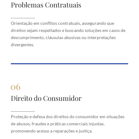
Problemas Contratuais
Problemas Contratuais
Orientação em conflitos contratuais, assegurando
_____________
que direitos sejam respeitados e buscando soluções
Orientação em conflitos contratuais, assegurando que
em casos de descumprimento, cláusulas abusivas
direitos sejam respeitados e buscando soluções em casos de
ou interpretações divergentes.
descumprimento, cláusulas abusivas ou interpretações
divergentes.
Direito do Consumidor
Direito do Consumidor
Proteção e defesa dos direitos do consumidor em
_____________
situações de abusos, fraudes e práticas comerciais
Proteção e defesa dos direitos do consumidor em situações
injustas, promovendo acesso a reparações e justiça.
de abusos, fraudes e práticas comerciais injustas,
promovendo acesso a reparações e justiça.