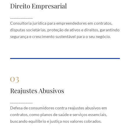
Direito Empresarial
Direito Empresarial
Consultoria jurídica para empreendedores em
_____________
contratos, disputas societárias, proteção de ativos
Consultoria jurídica para empreendedores em contratos,
e direitos, garantindo segurança e crescimento
disputas societárias, proteção de ativos e direitos, garantindo
sustentável para o seu negócio.
segurança e crescimento sustentável para o seu negócio.
Reajustes Abusivos
Reajustes Abusivos
Defesa de consumidores contra reajustes abusivos
_____________
em contratos, como planos de saúde e serviços
Defesa de consumidores contra reajustes abusivos em
essenciais, buscando equilíbrio e justiça nos valores
cobrados.
contratos, como planos de saúde e serviços essenciais,
buscando equilíbrio e justiça nos valores cobrados.