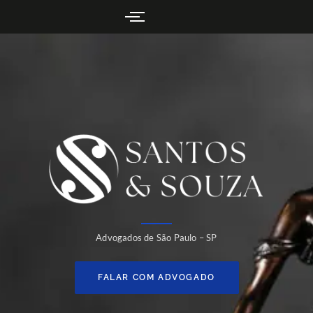
Advogados de São Paulo – SP
FALAR COM ADVOGADO