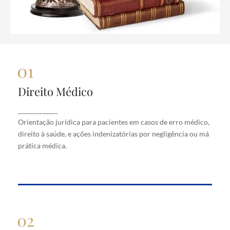
Direito Médico
Direito Médico
Orientação jurídica para pacientes em casos de
_____________
erro médico, direito à saúde, e ações indenizatórias
Orientação jurídica para pacientes em casos de erro médico,
por negligência ou má prática médica.
direito à saúde, e ações indenizatórias por negligência ou má
prática médica.