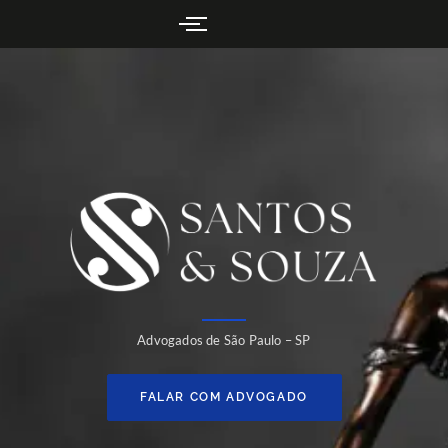
Advogados de São Paulo – SP
FALAR COM ADVOGADO