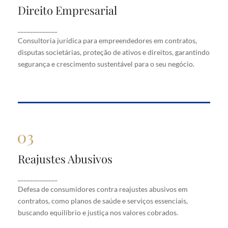
Direito Empresarial
Direito Empresarial
Consultoria jurídica para empreendedores em
_____________
contratos, disputas societárias, proteção de ativos
Consultoria jurídica para empreendedores em contratos,
e direitos, garantindo segurança e crescimento
disputas societárias, proteção de ativos e direitos, garantindo
sustentável para o seu negócio.
segurança e crescimento sustentável para o seu negócio.
Reajustes Abusivos
Reajustes Abusivos
Defesa de consumidores contra reajustes abusivos
_____________
em contratos, como planos de saúde e serviços
Defesa de consumidores contra reajustes abusivos em
essenciais, buscando equilíbrio e justiça nos valores
cobrados.
contratos, como planos de saúde e serviços essenciais,
buscando equilíbrio e justiça nos valores cobrados.