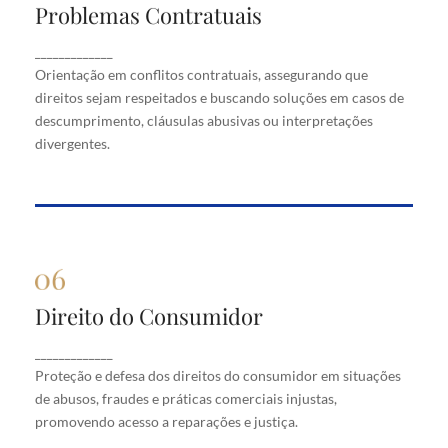
Problemas Contratuais
Problemas Contratuais
Orientação em conflitos contratuais, assegurando
_____________
que direitos sejam respeitados e buscando soluções
Orientação em conflitos contratuais, assegurando que
em casos de descumprimento, cláusulas abusivas
direitos sejam respeitados e buscando soluções em casos de
ou interpretações divergentes.
descumprimento, cláusulas abusivas ou interpretações
divergentes.
Direito do Consumidor
Direito do Consumidor
Proteção e defesa dos direitos do consumidor em
_____________
situações de abusos, fraudes e práticas comerciais
Proteção e defesa dos direitos do consumidor em situações
injustas, promovendo acesso a reparações e justiça.
de abusos, fraudes e práticas comerciais injustas,
promovendo acesso a reparações e justiça.