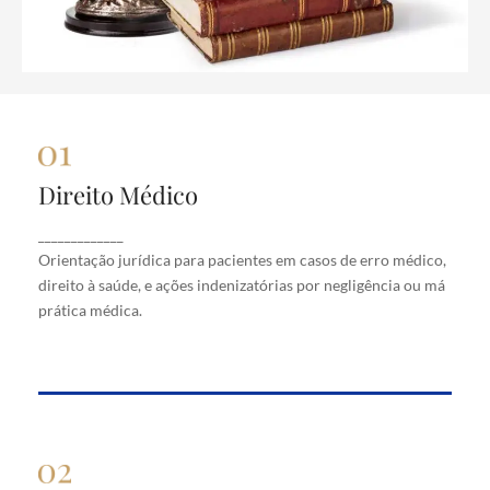
Direito Médico
Direito Médico
Orientação jurídica para pacientes em casos de
_____________
erro médico, direito à saúde, e ações indenizatórias
Orientação jurídica para pacientes em casos de erro médico,
por negligência ou má prática médica.
direito à saúde, e ações indenizatórias por negligência ou má
prática médica.