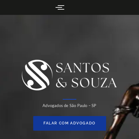
Advogados de São Paulo – SP
FALAR COM ADVOGADO