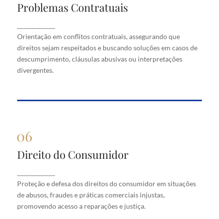
Problemas Contratuais
Problemas Contratuais
Orientação em conflitos contratuais, assegurando
_____________
que direitos sejam respeitados e buscando soluções
Orientação em conflitos contratuais, assegurando que
em casos de descumprimento, cláusulas abusivas
direitos sejam respeitados e buscando soluções em casos de
ou interpretações divergentes.
descumprimento, cláusulas abusivas ou interpretações
divergentes.
Direito do Consumidor
Direito do Consumidor
Proteção e defesa dos direitos do consumidor em
_____________
situações de abusos, fraudes e práticas comerciais
Proteção e defesa dos direitos do consumidor em situações
injustas, promovendo acesso a reparações e justiça.
de abusos, fraudes e práticas comerciais injustas,
promovendo acesso a reparações e justiça.