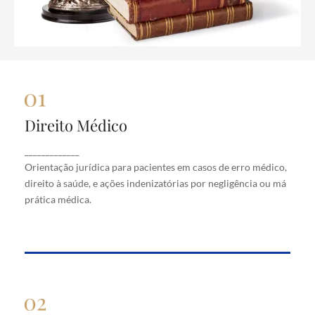
Direito Médico
Direito Médico
Orientação jurídica para pacientes em casos de
_____________
erro médico, direito à saúde, e ações indenizatórias
Orientação jurídica para pacientes em casos de erro médico,
por negligência ou má prática médica.
direito à saúde, e ações indenizatórias por negligência ou má
prática médica.