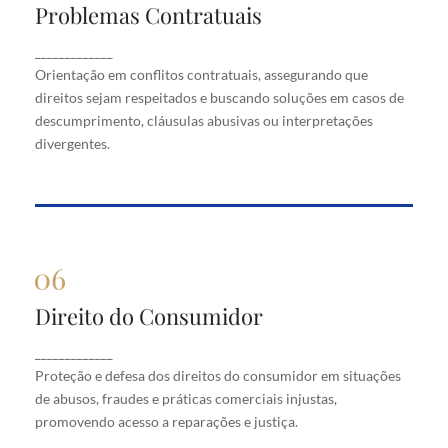
Problemas Contratuais
Problemas Contratuais
Orientação em conflitos contratuais, assegurando
_____________
que direitos sejam respeitados e buscando soluções
Orientação em conflitos contratuais, assegurando que
em casos de descumprimento, cláusulas abusivas
direitos sejam respeitados e buscando soluções em casos de
ou interpretações divergentes.
descumprimento, cláusulas abusivas ou interpretações
divergentes.
Direito do Consumidor
Direito do Consumidor
Proteção e defesa dos direitos do consumidor em
_____________
situações de abusos, fraudes e práticas comerciais
Proteção e defesa dos direitos do consumidor em situações
injustas, promovendo acesso a reparações e justiça.
de abusos, fraudes e práticas comerciais injustas,
promovendo acesso a reparações e justiça.