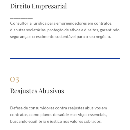
Direito Empresarial
Direito Empresarial
Consultoria jurídica para empreendedores em
_____________
contratos, disputas societárias, proteção de ativos
Consultoria jurídica para empreendedores em contratos,
e direitos, garantindo segurança e crescimento
disputas societárias, proteção de ativos e direitos, garantindo
sustentável para o seu negócio.
segurança e crescimento sustentável para o seu negócio.
Reajustes Abusivos
Reajustes Abusivos
Defesa de consumidores contra reajustes abusivos
_____________
em contratos, como planos de saúde e serviços
Defesa de consumidores contra reajustes abusivos em
essenciais, buscando equilíbrio e justiça nos valores
cobrados.
contratos, como planos de saúde e serviços essenciais,
buscando equilíbrio e justiça nos valores cobrados.