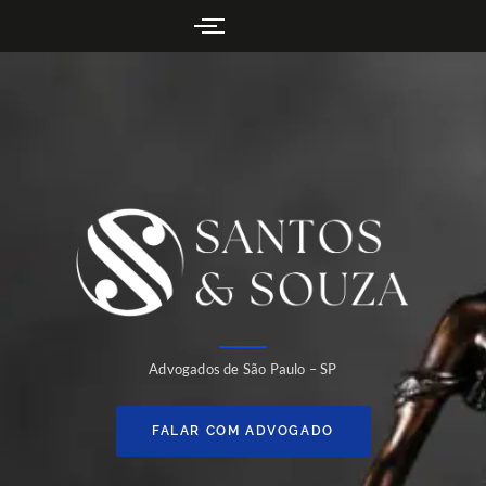
Advogados de São Paulo – SP
FALAR COM ADVOGADO