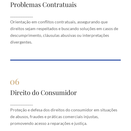
Problemas Contratuais
Problemas Contratuais
Orientação em conflitos contratuais, assegurando
_____________
que direitos sejam respeitados e buscando soluções
Orientação em conflitos contratuais, assegurando que
em casos de descumprimento, cláusulas abusivas
direitos sejam respeitados e buscando soluções em casos de
ou interpretações divergentes.
descumprimento, cláusulas abusivas ou interpretações
divergentes.
Direito do Consumidor
Direito do Consumidor
Proteção e defesa dos direitos do consumidor em
_____________
situações de abusos, fraudes e práticas comerciais
Proteção e defesa dos direitos do consumidor em situações
injustas, promovendo acesso a reparações e justiça.
de abusos, fraudes e práticas comerciais injustas,
promovendo acesso a reparações e justiça.