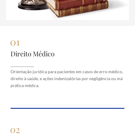
Direito Médico
Direito Médico
Orientação jurídica para pacientes em casos de
_____________
erro médico, direito à saúde, e ações indenizatórias
Orientação jurídica para pacientes em casos de erro médico,
por negligência ou má prática médica.
direito à saúde, e ações indenizatórias por negligência ou má
prática médica.