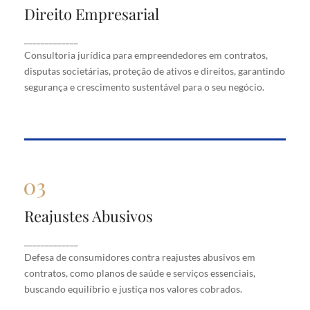
Direito Empresarial
Direito Empresarial
Consultoria jurídica para empreendedores em
_____________
contratos, disputas societárias, proteção de ativos
Consultoria jurídica para empreendedores em contratos,
e direitos, garantindo segurança e crescimento
disputas societárias, proteção de ativos e direitos, garantindo
sustentável para o seu negócio.
segurança e crescimento sustentável para o seu negócio.
Reajustes Abusivos
Reajustes Abusivos
Defesa de consumidores contra reajustes abusivos
_____________
em contratos, como planos de saúde e serviços
Defesa de consumidores contra reajustes abusivos em
essenciais, buscando equilíbrio e justiça nos valores
cobrados.
contratos, como planos de saúde e serviços essenciais,
buscando equilíbrio e justiça nos valores cobrados.