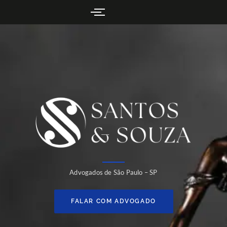
Advogados de São Paulo – SP
FALAR COM ADVOGADO