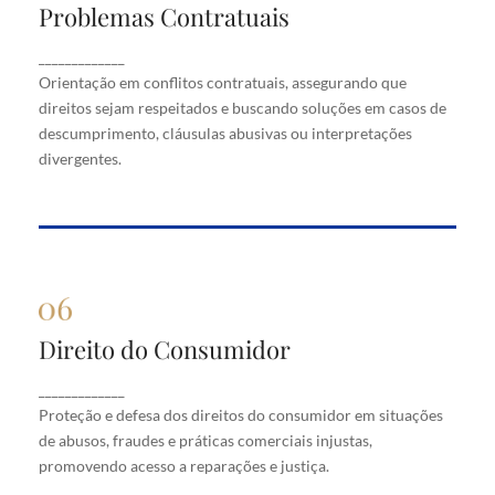
Problemas Contratuais
Problemas Contratuais
Orientação em conflitos contratuais, assegurando
_____________
que direitos sejam respeitados e buscando soluções
Orientação em conflitos contratuais, assegurando que
em casos de descumprimento, cláusulas abusivas
direitos sejam respeitados e buscando soluções em casos de
ou interpretações divergentes.
descumprimento, cláusulas abusivas ou interpretações
divergentes.
Direito do Consumidor
Direito do Consumidor
Proteção e defesa dos direitos do consumidor em
_____________
situações de abusos, fraudes e práticas comerciais
Proteção e defesa dos direitos do consumidor em situações
injustas, promovendo acesso a reparações e justiça.
de abusos, fraudes e práticas comerciais injustas,
promovendo acesso a reparações e justiça.