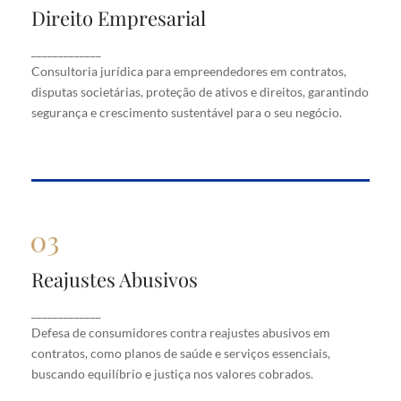
Direito Empresarial
Direito Empresarial
Consultoria jurídica para empreendedores em
_____________
contratos, disputas societárias, proteção de ativos
Consultoria jurídica para empreendedores em contratos,
e direitos, garantindo segurança e crescimento
disputas societárias, proteção de ativos e direitos, garantindo
sustentável para o seu negócio.
segurança e crescimento sustentável para o seu negócio.
Reajustes Abusivos
Reajustes Abusivos
Defesa de consumidores contra reajustes abusivos
_____________
em contratos, como planos de saúde e serviços
Defesa de consumidores contra reajustes abusivos em
essenciais, buscando equilíbrio e justiça nos valores
cobrados.
contratos, como planos de saúde e serviços essenciais,
buscando equilíbrio e justiça nos valores cobrados.