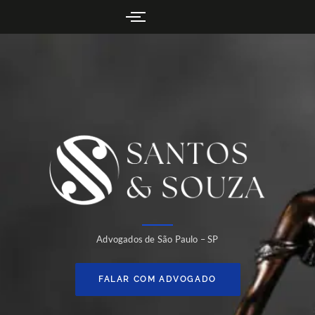
Advogados de São Paulo – SP
FALAR COM ADVOGADO