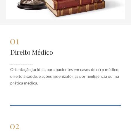
Direito Médico
Direito Médico
Orientação jurídica para pacientes em casos de
_____________
erro médico, direito à saúde, e ações indenizatórias
Orientação jurídica para pacientes em casos de erro médico,
por negligência ou má prática médica.
direito à saúde, e ações indenizatórias por negligência ou má
prática médica.