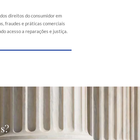
efesa dos direitos do consumidor
s de abusos, fraudes e práticas
 injustas, promovendo acesso a
 dos direitos do consumidor em
reparações e justiça.
s, fraudes e práticas comerciais
do acesso a reparações e justiça.
as?