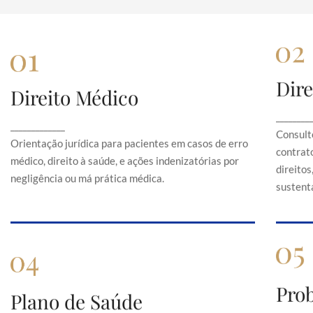
Dire
Direito Médico
Direito Médico
Orientação jurídica para pacientes em casos de
C
________
_____________
erro médico, direito à saúde, e ações
Consult
indenizatórias por negligência ou má prática
Orientação jurídica para pacientes em casos de erro
contrato
médica.
médico, direito à saúde, e ações indenizatórias por
direito
negligência ou má prática médica.
sustentá
Pro
Plano de Saúde
Plano de Saúde