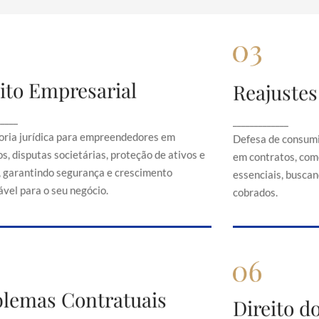
ito Empresarial
Reajustes
Direito Empresarial
Rea
onsultoria jurídica para empreendedores em
Defesa de 
_____
_____________
contratos, disputas societárias, proteção de
abusivos em c
oria jurídica para empreendedores em
Defesa de consumi
ativos e direitos, garantindo segurança e
serviços es
s, disputas societárias, proteção de ativos e
em contratos, com
crescimento sustentável para o seu negócio.
just
s, garantindo segurança e crescimento
essenciais, buscand
vel para o seu negócio.
cobrados.
Problemas Contratuais
blemas Contratuais
Direi
Direito 
Orientação em conflitos contratuais,