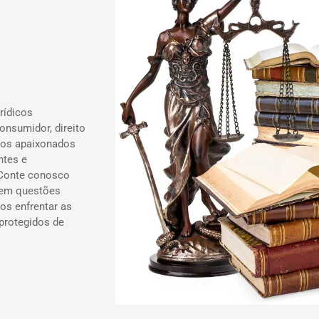
rídicos
onsumidor, direito
ados apaixonados
ntes e
 Conte conosco
 em questões
os enfrentar as
 protegidos de