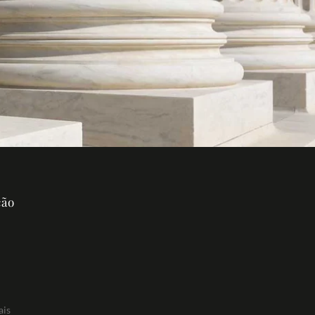
ção
ais