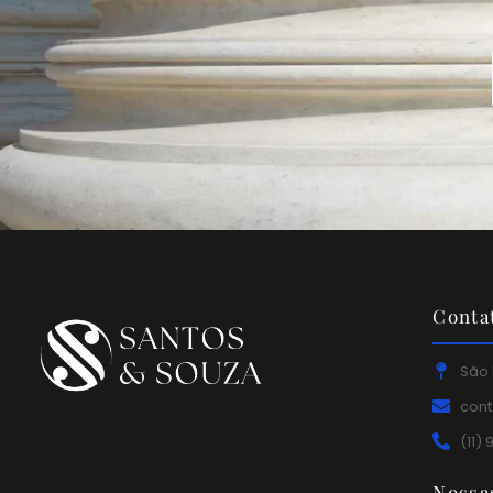
Conta
São 
con
(11)
Nossa