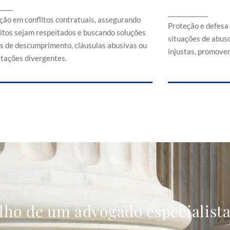
Proteção e d
_____
ssegurando que direitos sejam respeitados e
_____________
em situaçõe
buscando soluções em casos de
ção em conflitos contratuais, assegurando
comerciais
Proteção e defesa
descumprimento, cláusulas abusivas ou
eitos sejam respeitados e buscando soluções
situações de abuso
interpretações divergentes.
s de descumprimento, cláusulas abusivas ou
injustas, promoven
etações divergentes.
lho de um advogado especialist