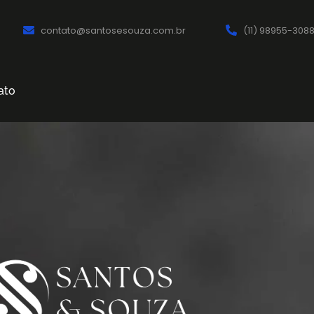
contato@santosesouza.com.br
(11) 98955-308
ato