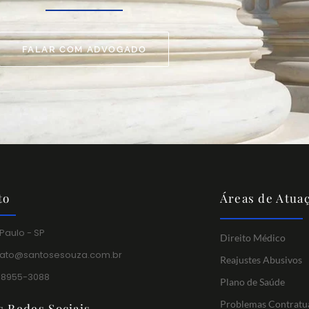
FALAR COM ADVOGADO
to
Áreas de Atua
Paulo - SP
Direito Médico
tato@santosesouza.com.br
Reajustes Abusivos
 98955-3088
Plano de Saúde
Problemas Contratu
s Redes Sociais