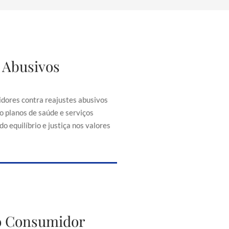
 Abusivos
justes Abusivos
consumidores contra reajustes
ontratos, como planos de saúde e
dores contra reajustes abusivos
senciais, buscando equilíbrio e
o planos de saúde e serviços
iça nos valores cobrados.
o equilíbrio e justiça nos valores
to do Consumidor
do Consumidor