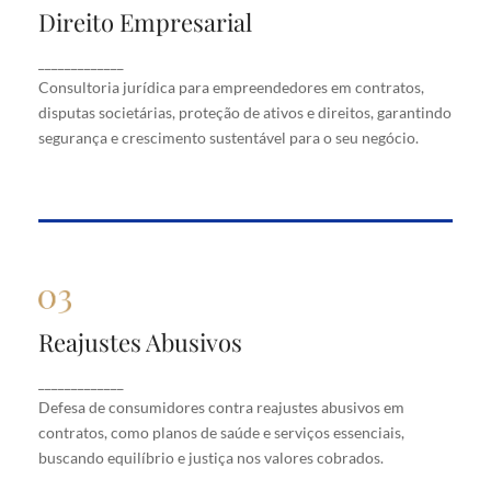
Direito Empresarial
Direito Empresarial
Consultoria jurídica para empreendedores em
_____________
contratos, disputas societárias, proteção de ativos
Consultoria jurídica para empreendedores em contratos,
e direitos, garantindo segurança e crescimento
disputas societárias, proteção de ativos e direitos, garantindo
sustentável para o seu negócio.
segurança e crescimento sustentável para o seu negócio.
Reajustes Abusivos
Reajustes Abusivos
Defesa de consumidores contra reajustes abusivos
_____________
em contratos, como planos de saúde e serviços
Defesa de consumidores contra reajustes abusivos em
essenciais, buscando equilíbrio e justiça nos valores
cobrados.
contratos, como planos de saúde e serviços essenciais,
buscando equilíbrio e justiça nos valores cobrados.