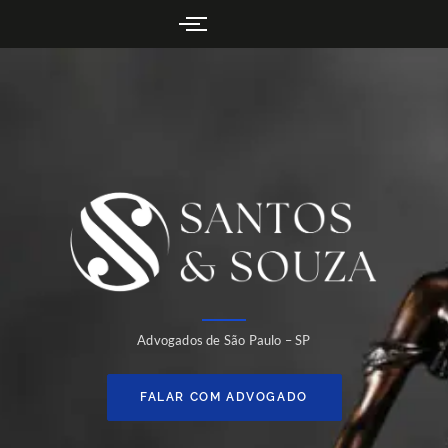
Advogados de São Paulo – SP
FALAR COM ADVOGADO