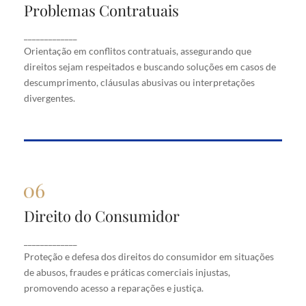
Problemas Contratuais
Problemas Contratuais
Orientação em conflitos contratuais, assegurando
_____________
que direitos sejam respeitados e buscando soluções
Orientação em conflitos contratuais, assegurando que
em casos de descumprimento, cláusulas abusivas
direitos sejam respeitados e buscando soluções em casos de
ou interpretações divergentes.
descumprimento, cláusulas abusivas ou interpretações
divergentes.
Direito do Consumidor
Direito do Consumidor
Proteção e defesa dos direitos do consumidor em
_____________
situações de abusos, fraudes e práticas comerciais
Proteção e defesa dos direitos do consumidor em situações
injustas, promovendo acesso a reparações e justiça.
de abusos, fraudes e práticas comerciais injustas,
promovendo acesso a reparações e justiça.