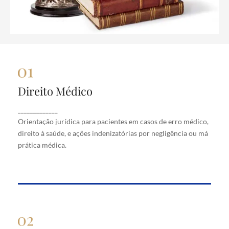
Direito Médico
Direito Médico
Orientação jurídica para pacientes em casos de
_____________
erro médico, direito à saúde, e ações indenizatórias
Orientação jurídica para pacientes em casos de erro médico,
por negligência ou má prática médica.
direito à saúde, e ações indenizatórias por negligência ou má
prática médica.