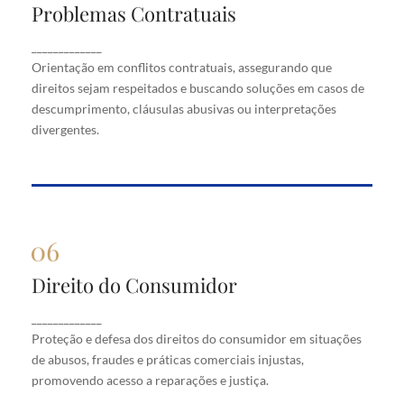
Problemas Contratuais
Problemas Contratuais
Orientação em conflitos contratuais, assegurando
_____________
que direitos sejam respeitados e buscando soluções
Orientação em conflitos contratuais, assegurando que
em casos de descumprimento, cláusulas abusivas
direitos sejam respeitados e buscando soluções em casos de
ou interpretações divergentes.
descumprimento, cláusulas abusivas ou interpretações
divergentes.
Direito do Consumidor
Direito do Consumidor
Proteção e defesa dos direitos do consumidor em
_____________
situações de abusos, fraudes e práticas comerciais
Proteção e defesa dos direitos do consumidor em situações
injustas, promovendo acesso a reparações e justiça.
de abusos, fraudes e práticas comerciais injustas,
promovendo acesso a reparações e justiça.