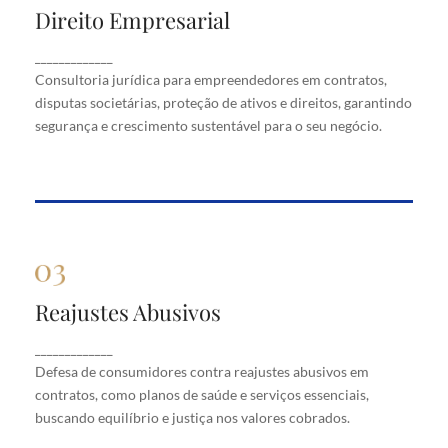
Direito Empresarial
Direito Empresarial
Consultoria jurídica para empreendedores em
_____________
contratos, disputas societárias, proteção de ativos
Consultoria jurídica para empreendedores em contratos,
e direitos, garantindo segurança e crescimento
disputas societárias, proteção de ativos e direitos, garantindo
sustentável para o seu negócio.
segurança e crescimento sustentável para o seu negócio.
Reajustes Abusivos
Reajustes Abusivos
Defesa de consumidores contra reajustes abusivos
_____________
em contratos, como planos de saúde e serviços
Defesa de consumidores contra reajustes abusivos em
essenciais, buscando equilíbrio e justiça nos valores
cobrados.
contratos, como planos de saúde e serviços essenciais,
buscando equilíbrio e justiça nos valores cobrados.