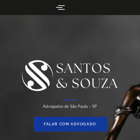
Advogados de São Paulo – SP
FALAR COM ADVOGADO