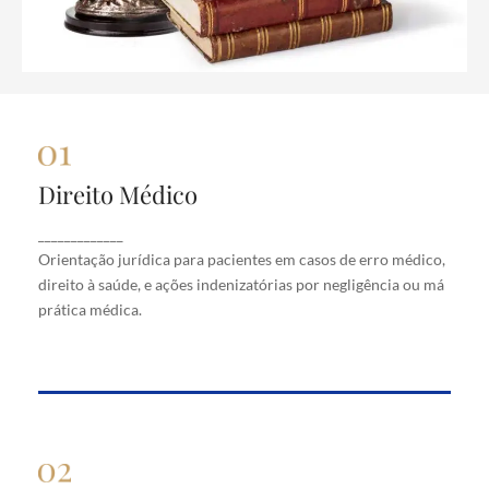
Direito Médico
Direito Médico
Orientação jurídica para pacientes em casos de
_____________
erro médico, direito à saúde, e ações indenizatórias
Orientação jurídica para pacientes em casos de erro médico,
por negligência ou má prática médica.
direito à saúde, e ações indenizatórias por negligência ou má
prática médica.