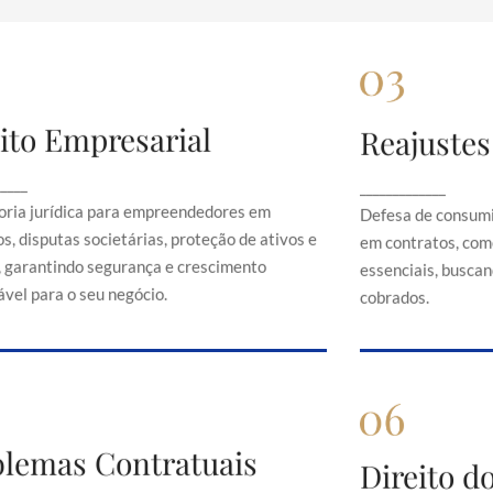
ito Empresarial
Reajustes
Direito Empresarial
Rea
onsultoria jurídica para empreendedores em
Defesa de 
_____
_____________
contratos, disputas societárias, proteção de
abusivos em c
oria jurídica para empreendedores em
Defesa de consumi
ativos e direitos, garantindo segurança e
serviços es
s, disputas societárias, proteção de ativos e
em contratos, com
crescimento sustentável para o seu negócio.
just
s, garantindo segurança e crescimento
essenciais, buscand
vel para o seu negócio.
cobrados.
Problemas Contratuais
blemas Contratuais
Direi
Direito 
Orientação em conflitos contratuais,