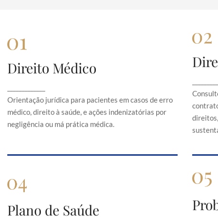
Dire
Direito Médico
Direito Médico
Orientação jurídica para pacientes em casos de
C
________
_____________
erro médico, direito à saúde, e ações
Consult
indenizatórias por negligência ou má prática
Orientação jurídica para pacientes em casos de erro
contrato
médica.
médico, direito à saúde, e ações indenizatórias por
direito
negligência ou má prática médica.
sustentá
Pro
Plano de Saúde
Plano de Saúde