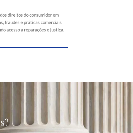
efesa dos direitos do consumidor
s de abusos, fraudes e práticas
 injustas, promovendo acesso a
 dos direitos do consumidor em
reparações e justiça.
s, fraudes e práticas comerciais
do acesso a reparações e justiça.
as?