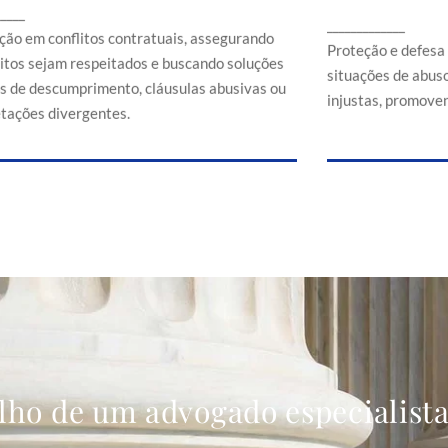
Proteção e d
_____
ssegurando que direitos sejam respeitados e
_____________
em situaçõe
buscando soluções em casos de
ção em conflitos contratuais, assegurando
comerciais
Proteção e defesa
descumprimento, cláusulas abusivas ou
eitos sejam respeitados e buscando soluções
situações de abuso
interpretações divergentes.
s de descumprimento, cláusulas abusivas ou
injustas, promoven
etações divergentes.
lho de um advogado especialist