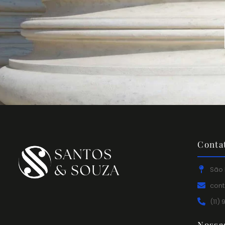
Conta
São 
con
(11)
Nossa