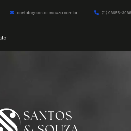
contato@santosesouza.com.br
(11) 98955-308
ato