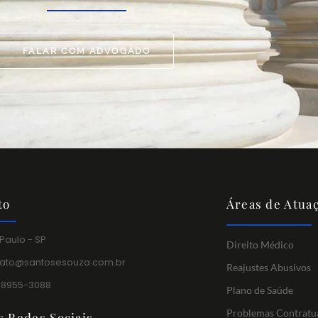
FALAR COM ADVOGADO
to
Áreas de Atua
Paulo - SP
Direito Médico
tato@santosesouza.com.br
Reajustes Abusivos
 98955-3088
Plano de Saúde
Problemas Contratu
s Redes Sociais