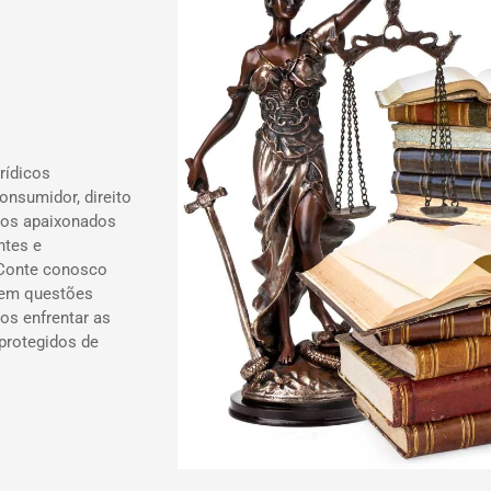
rídicos
onsumidor, direito
ados apaixonados
ntes e
 Conte conosco
 em questões
os enfrentar as
 protegidos de