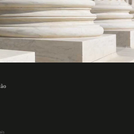
ção
ais