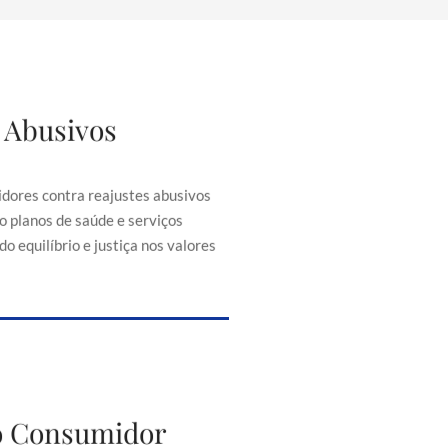
 Abusivos
justes Abusivos
consumidores contra reajustes
ontratos, como planos de saúde e
dores contra reajustes abusivos
senciais, buscando equilíbrio e
o planos de saúde e serviços
iça nos valores cobrados.
o equilíbrio e justiça nos valores
to do Consumidor
do Consumidor