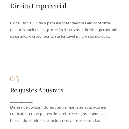
Direito Empresarial
Direito Empresarial
Consultoria jurídica para empreendedores em
_____________
contratos, disputas societárias, proteção de ativos
Consultoria jurídica para empreendedores em contratos,
e direitos, garantindo segurança e crescimento
disputas societárias, proteção de ativos e direitos, garantindo
sustentável para o seu negócio.
segurança e crescimento sustentável para o seu negócio.
Reajustes Abusivos
Reajustes Abusivos
Defesa de consumidores contra reajustes abusivos
_____________
em contratos, como planos de saúde e serviços
Defesa de consumidores contra reajustes abusivos em
essenciais, buscando equilíbrio e justiça nos valores
cobrados.
contratos, como planos de saúde e serviços essenciais,
buscando equilíbrio e justiça nos valores cobrados.