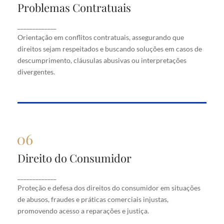
Problemas Contratuais
Problemas Contratuais
Orientação em conflitos contratuais, assegurando
_____________
que direitos sejam respeitados e buscando soluções
Orientação em conflitos contratuais, assegurando que
em casos de descumprimento, cláusulas abusivas
direitos sejam respeitados e buscando soluções em casos de
ou interpretações divergentes.
descumprimento, cláusulas abusivas ou interpretações
divergentes.
Direito do Consumidor
Direito do Consumidor
Proteção e defesa dos direitos do consumidor em
_____________
situações de abusos, fraudes e práticas comerciais
Proteção e defesa dos direitos do consumidor em situações
injustas, promovendo acesso a reparações e justiça.
de abusos, fraudes e práticas comerciais injustas,
promovendo acesso a reparações e justiça.