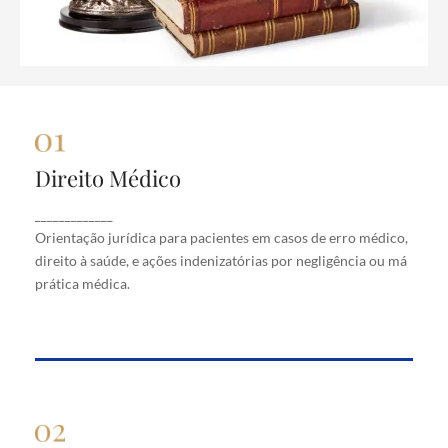
Direito Médico
Direito Médico
Orientação jurídica para pacientes em casos de
_____________
erro médico, direito à saúde, e ações indenizatórias
Orientação jurídica para pacientes em casos de erro médico,
por negligência ou má prática médica.
direito à saúde, e ações indenizatórias por negligência ou má
prática médica.