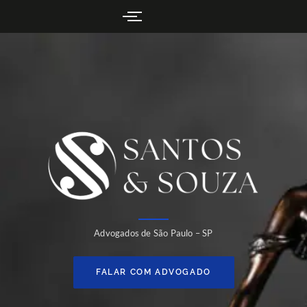
Advogados de São Paulo – SP
FALAR COM ADVOGADO