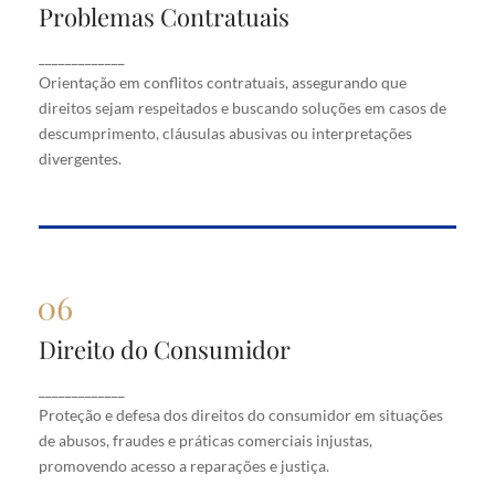
Problemas Contratuais
Problemas Contratuais
Orientação em conflitos contratuais, assegurando
_____________
que direitos sejam respeitados e buscando soluções
Orientação em conflitos contratuais, assegurando que
em casos de descumprimento, cláusulas abusivas
direitos sejam respeitados e buscando soluções em casos de
ou interpretações divergentes.
descumprimento, cláusulas abusivas ou interpretações
divergentes.
Direito do Consumidor
Direito do Consumidor
Proteção e defesa dos direitos do consumidor em
_____________
situações de abusos, fraudes e práticas comerciais
Proteção e defesa dos direitos do consumidor em situações
injustas, promovendo acesso a reparações e justiça.
de abusos, fraudes e práticas comerciais injustas,
promovendo acesso a reparações e justiça.