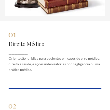
Direito Médico
Direito Médico
Orientação jurídica para pacientes em casos de
_____________
erro médico, direito à saúde, e ações indenizatórias
Orientação jurídica para pacientes em casos de erro médico,
por negligência ou má prática médica.
direito à saúde, e ações indenizatórias por negligência ou má
prática médica.