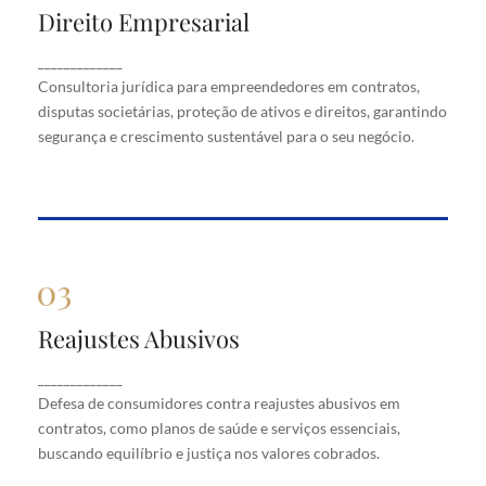
Direito Empresarial
Direito Empresarial
Consultoria jurídica para empreendedores em
_____________
contratos, disputas societárias, proteção de ativos
Consultoria jurídica para empreendedores em contratos,
e direitos, garantindo segurança e crescimento
disputas societárias, proteção de ativos e direitos, garantindo
sustentável para o seu negócio.
segurança e crescimento sustentável para o seu negócio.
Reajustes Abusivos
Reajustes Abusivos
Defesa de consumidores contra reajustes abusivos
_____________
em contratos, como planos de saúde e serviços
Defesa de consumidores contra reajustes abusivos em
essenciais, buscando equilíbrio e justiça nos valores
cobrados.
contratos, como planos de saúde e serviços essenciais,
buscando equilíbrio e justiça nos valores cobrados.