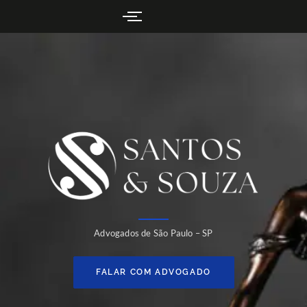
Advogados de São Paulo – SP
FALAR COM ADVOGADO