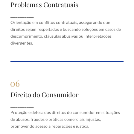
Problemas Contratuais
Problemas Contratuais
Orientação em conflitos contratuais, assegurando
_____________
que direitos sejam respeitados e buscando soluções
Orientação em conflitos contratuais, assegurando que
em casos de descumprimento, cláusulas abusivas
direitos sejam respeitados e buscando soluções em casos de
ou interpretações divergentes.
descumprimento, cláusulas abusivas ou interpretações
divergentes.
Direito do Consumidor
Direito do Consumidor
Proteção e defesa dos direitos do consumidor em
_____________
situações de abusos, fraudes e práticas comerciais
Proteção e defesa dos direitos do consumidor em situações
injustas, promovendo acesso a reparações e justiça.
de abusos, fraudes e práticas comerciais injustas,
promovendo acesso a reparações e justiça.