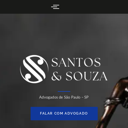
Advogados de São Paulo – SP
FALAR COM ADVOGADO