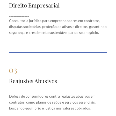
Direito Empresarial
Direito Empresarial
Consultoria jurídica para empreendedores em
_____________
contratos, disputas societárias, proteção de ativos
Consultoria jurídica para empreendedores em contratos,
e direitos, garantindo segurança e crescimento
disputas societárias, proteção de ativos e direitos, garantindo
sustentável para o seu negócio.
segurança e crescimento sustentável para o seu negócio.
Reajustes Abusivos
Reajustes Abusivos
Defesa de consumidores contra reajustes abusivos
_____________
em contratos, como planos de saúde e serviços
Defesa de consumidores contra reajustes abusivos em
essenciais, buscando equilíbrio e justiça nos valores
cobrados.
contratos, como planos de saúde e serviços essenciais,
buscando equilíbrio e justiça nos valores cobrados.