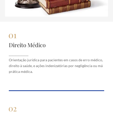
Direito Médico
Direito Médico
Orientação jurídica para pacientes em casos de
_____________
erro médico, direito à saúde, e ações indenizatórias
Orientação jurídica para pacientes em casos de erro médico,
por negligência ou má prática médica.
direito à saúde, e ações indenizatórias por negligência ou má
prática médica.