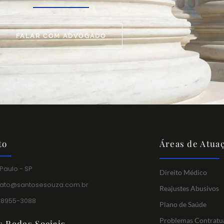
FALAR COM ADVOGADO
to
Áreas de Atua
Paulo - SP
Direito Médico
tato@santosesouza.com.br
Reajustes Abusivos
 98955-3088
Plano de Saúde
Problemas Contratu
s Redes Sociais