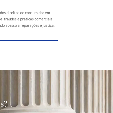
efesa dos direitos do consumidor
s de abusos, fraudes e práticas
 injustas, promovendo acesso a
 dos direitos do consumidor em
reparações e justiça.
s, fraudes e práticas comerciais
do acesso a reparações e justiça.
as?