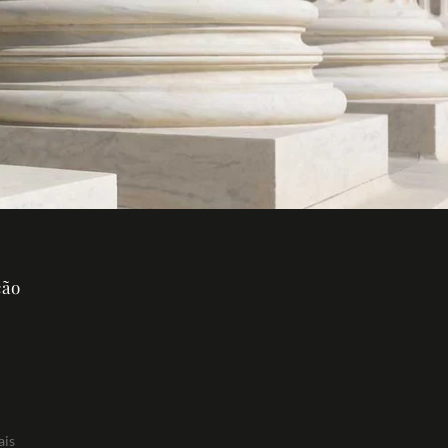
ção
ais