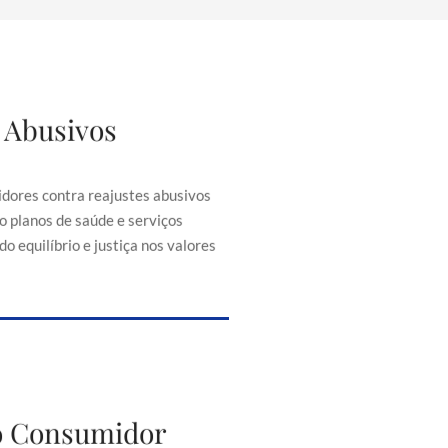
 Abusivos
justes Abusivos
consumidores contra reajustes
ontratos, como planos de saúde e
dores contra reajustes abusivos
senciais, buscando equilíbrio e
o planos de saúde e serviços
iça nos valores cobrados.
o equilíbrio e justiça nos valores
to do Consumidor
do Consumidor