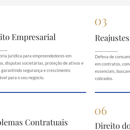
ito Empresarial
Reajustes
Direito Empresarial
Rea
onsultoria jurídica para empreendedores em
Defesa de 
_____
_____________
contratos, disputas societárias, proteção de
abusivos em c
oria jurídica para empreendedores em
Defesa de consumi
ativos e direitos, garantindo segurança e
serviços es
s, disputas societárias, proteção de ativos e
em contratos, com
crescimento sustentável para o seu negócio.
just
s, garantindo segurança e crescimento
essenciais, buscand
vel para o seu negócio.
cobrados.
Problemas Contratuais
blemas Contratuais
Direi
Direito 
Orientação em conflitos contratuais,