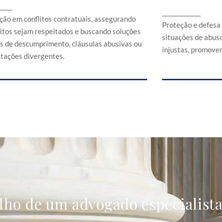
Proteção e d
_____
ssegurando que direitos sejam respeitados e
_____________
em situaçõe
buscando soluções em casos de
ção em conflitos contratuais, assegurando
comerciais
Proteção e defesa
descumprimento, cláusulas abusivas ou
eitos sejam respeitados e buscando soluções
situações de abuso
interpretações divergentes.
s de descumprimento, cláusulas abusivas ou
injustas, promoven
etações divergentes.
lho de um advogado especialist