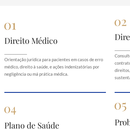
Dire
Direito Médico
Direito Médico
Orientação jurídica para pacientes em casos de
C
________
_____________
erro médico, direito à saúde, e ações
Consult
indenizatórias por negligência ou má prática
Orientação jurídica para pacientes em casos de erro
contrato
médica.
médico, direito à saúde, e ações indenizatórias por
direito
negligência ou má prática médica.
sustentá
Pro
Plano de Saúde
Plano de Saúde