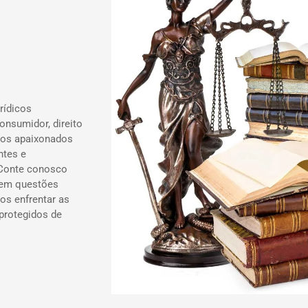
rídicos
onsumidor, direito
ados apaixonados
ntes e
 Conte conosco
 em questões
os enfrentar as
 protegidos de