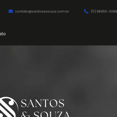
contato@santosesouza.com.br
(11) 98955-308
ato