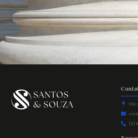
Conta
São 
con
(11)
Nossa