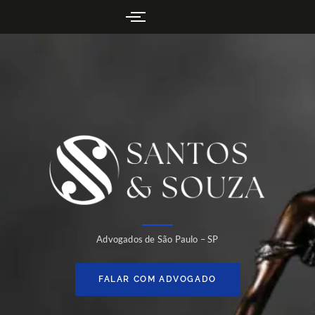
Advogados de São Paulo – SP
FALAR COM ADVOGADO