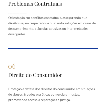
Problemas Contratuais
Problemas Contratuais
Orientação em conflitos contratuais, assegurando
_____________
que direitos sejam respeitados e buscando soluções
Orientação em conflitos contratuais, assegurando que
em casos de descumprimento, cláusulas abusivas
direitos sejam respeitados e buscando soluções em casos de
ou interpretações divergentes.
descumprimento, cláusulas abusivas ou interpretações
divergentes.
Direito do Consumidor
Direito do Consumidor
Proteção e defesa dos direitos do consumidor em
_____________
situações de abusos, fraudes e práticas comerciais
Proteção e defesa dos direitos do consumidor em situações
injustas, promovendo acesso a reparações e justiça.
de abusos, fraudes e práticas comerciais injustas,
promovendo acesso a reparações e justiça.