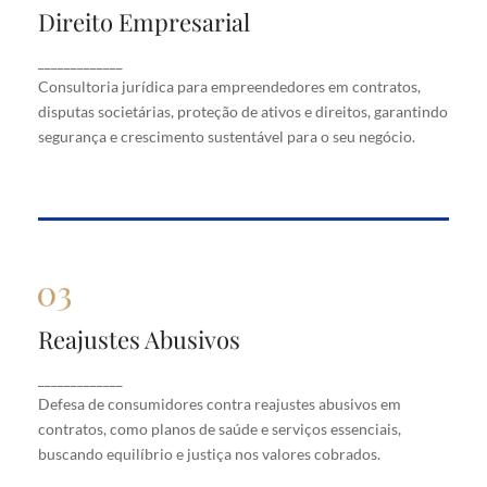
Direito Empresarial
Direito Empresarial
Consultoria jurídica para empreendedores em
_____________
contratos, disputas societárias, proteção de ativos
Consultoria jurídica para empreendedores em contratos,
e direitos, garantindo segurança e crescimento
disputas societárias, proteção de ativos e direitos, garantindo
sustentável para o seu negócio.
segurança e crescimento sustentável para o seu negócio.
Reajustes Abusivos
Reajustes Abusivos
Defesa de consumidores contra reajustes abusivos
_____________
em contratos, como planos de saúde e serviços
Defesa de consumidores contra reajustes abusivos em
essenciais, buscando equilíbrio e justiça nos valores
cobrados.
contratos, como planos de saúde e serviços essenciais,
buscando equilíbrio e justiça nos valores cobrados.